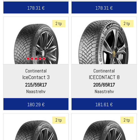
178.31 €
178.31 €
2 tp
2 tp
Continental
Continental
IceContact 3
ICECONTACT 8
215/55R17
205/65R17
Naastrehv
Naastrehv
180.29 €
181.61 €
2 tp
2 tp