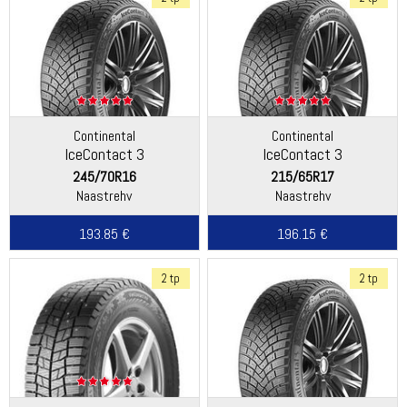
Continental
Continental
IceContact 3
IceContact 3
245/70R16
215/65R17
Naastrehv
Naastrehv
193.85 €
196.15 €
2 tp
2 tp