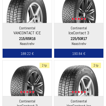
Continental
Continental
VANCONTACT ICE
IceContact 3
215/65R16
225/50R17
Naastrehv
Naastrehv
188.22 €
190.84 €
2 tp
2 tp
Continental
Continental
IceContact 3
VanContact Ice