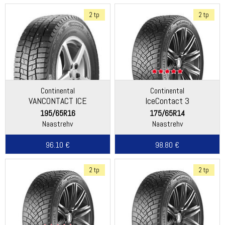
2 tp
2 tp
Continental
Continental
VANCONTACT ICE
IceContact 3
195/65R16
175/65R14
Naastrehv
Naastrehv
96.10 €
98.80 €
2 tp
2 tp