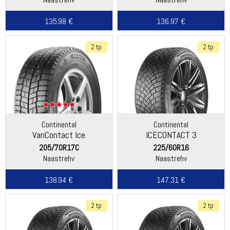
135.98 €
136.97 €
2 tp
2 tp
Continental
Continental
VanContact Ice
ICECONTACT 3
205/70R17C
225/60R16
Naastrehv
Naastrehv
138.94 €
147.31 €
2 tp
2 tp