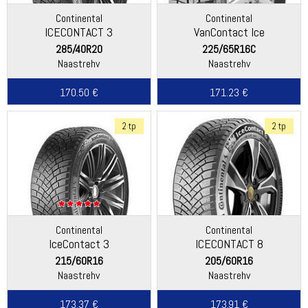
Continental
Continental
ICECONTACT 3
VanContact Ice
285/40R20
225/65R16C
Naastrehv
Naastrehv
170.50 €
171.23 €
2 tp
2 tp
Continental
Continental
IceContact 3
ICECONTACT 8
215/60R16
205/60R16
Naastrehv
Naastrehv
173.37 €
173.91 €