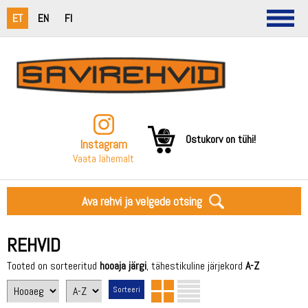
ET
EN
FI
Ostukorv on tühi!
Instagram
Vaata lähemalt
Ava rehvi ja velgede otsing
REHVID
Tooted on sorteeritud
hooaja järgi
, tähestikuline järjekord
A-Z