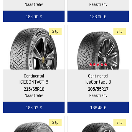
Naastrehv
Naastrehv
186.00 €
186.00 €
2 tp
2 tp
Continental
Continental
ICECONTACT 8
IceContact 3
215/65R16
205/55R17
Naastrehv
Naastrehv
186.02 €
186.48 €
2 tp
2 tp