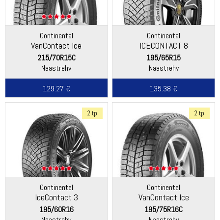
Continental
Continental
VanContact Ice
ICECONTACT 8
215/70R15C
195/65R15
Naastrehv
Naastrehv
129.27 €
135.38 €
2 tp
2 tp
Continental
Continental
IceContact 3
VanContact Ice
195/60R16
195/75R16C
Naastrehv
Naastrehv