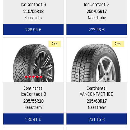
IceContact 8
IceContact 2
215/55R18
255/65R17
Naastrehv
Naastrehv
226.98 €
227.96 €
2 tp
2 tp
Continental
Continental
IceContact 3
VANCONTACT ICE
235/55R18
235/60R17
Naastrehv
Naastrehv
230.41 €
231.15 €