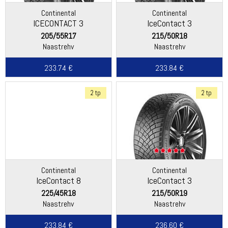
Continental
Continental
ICECONTACT 3
IceContact 3
205/55R17
215/50R18
Naastrehv
Naastrehv
233.74 €
233.84 €
2 tp
2 tp
Continental
Continental
IceContact 8
IceContact 3
225/45R18
215/50R19
Naastrehv
Naastrehv
233.84 €
236.60 €