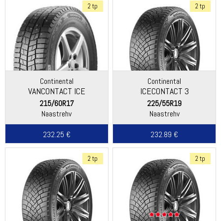
2 tp
2 tp
Continental
Continental
VANCONTACT ICE
ICECONTACT 3
215/60R17
225/55R19
Naastrehv
Naastrehv
232.25 €
232.89 €
2 tp
2 tp