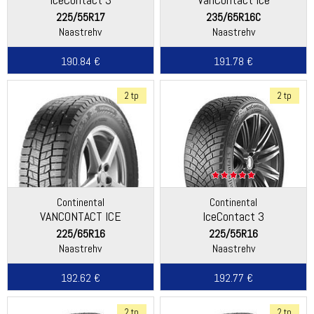
225/55R17
235/65R16C
Naastrehv
Naastrehv
190.84 €
191.78 €
2 tp
2 tp
Continental
Continental
VANCONTACT ICE
IceContact 3
225/65R16
225/55R16
Naastrehv
Naastrehv
192.62 €
192.77 €
2 tp
2 tp