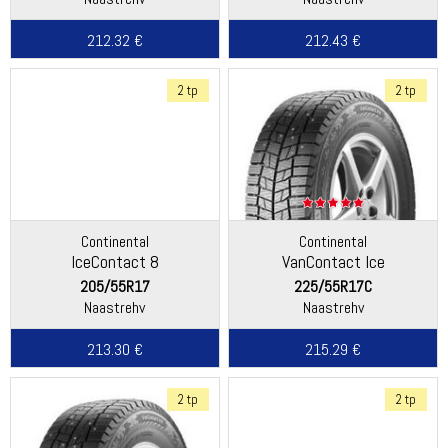
212.32 €
212.43 €
2 tp
2 tp
Continental
Continental
IceContact 8
VanContact Ice
205/55R17
225/55R17C
Naastrehv
Naastrehv
213.30 €
215.29 €
2 tp
2 tp