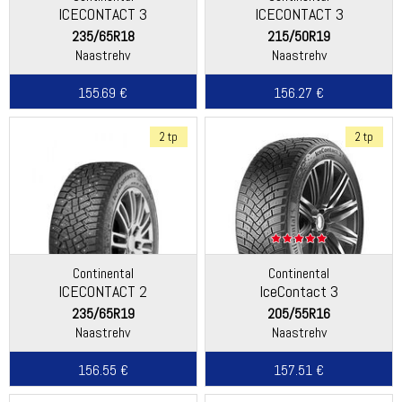
ICECONTACT 3
ICECONTACT 3
235/65R18
215/50R19
Naastrehv
Naastrehv
155.69 €
156.27 €
2 tp
2 tp
Continental
Continental
ICECONTACT 2
IceContact 3
235/65R19
205/55R16
Naastrehv
Naastrehv
156.55 €
157.51 €