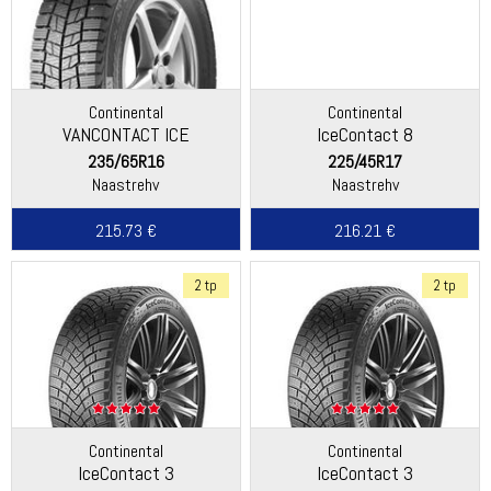
Continental
Continental
VANCONTACT ICE
IceContact 8
235/65R16
225/45R17
Naastrehv
Naastrehv
215.73 €
216.21 €
2 tp
2 tp
Continental
Continental
IceContact 3
IceContact 3