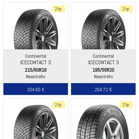
2 tp
2 tp
Continental
Continental
ICECONTACT 3
ICECONTACT 3
215/60R16
195/55R20
Naastrehv
Naastrehv
204.60 €
204.72 €
2 tp
2 tp