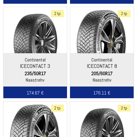
2 tp
2 tp
Continental
Continental
ICECONTACT 3
ICECONTACT 8
235/50R17
205/60R17
Naastrehv
Naastrehv
174.67 €
176.11 €
2 tp
2 tp