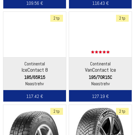
109.56 €
116.43 €
2 tp
2 tp
Continental
Continental
IceContact 8
VanContact Ice
185/65R15
195/70R15C
Naastrehv
Naastrehv
117.42 €
127.19 €
2 tp
2 tp