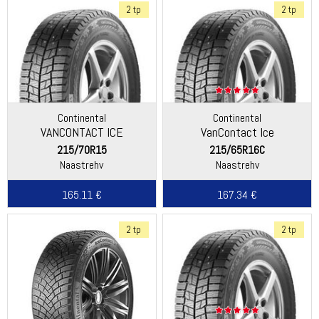
2 tp
2 tp
Continental
Continental
VANCONTACT ICE
VanContact Ice
215/70R15
215/65R16C
Naastrehv
Naastrehv
165.11 €
167.34 €
2 tp
2 tp