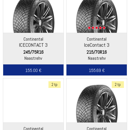
Continental
Continental
ICECONTACT 3
IceContact 3
245/75R16
215/70R16
Naastrehv
Naastrehv
155.00 €
155.69 €
2 tp
2 tp
Continental
Continental