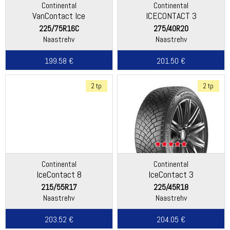
Continental
Continental
VanContact Ice
ICECONTACT 3
225/75R16C
275/40R20
Naastrehv
Naastrehv
199.58 €
201.50 €
2 tp
2 tp
Continental
Continental
IceContact 8
IceContact 3
215/55R17
225/45R18
Naastrehv
Naastrehv
203.52 €
204.05 €