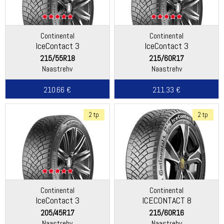
Continental
Continental
IceContact 3
IceContact 3
215/55R18
215/60R17
Naastrehv
Naastrehv
210.66 €
211.33 €
2 tp
2 tp
Continental
Continental
IceContact 3
ICECONTACT 8
205/45R17
215/60R16
Naastrehv
Naastrehv