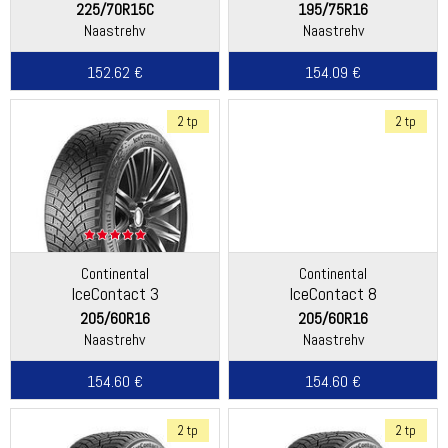
225/70R15C
195/75R16
Naastrehv
Naastrehv
152.62 €
154.09 €
2 tp
2 tp
Continental
Continental
IceContact 3
IceContact 8
205/60R16
205/60R16
Naastrehv
Naastrehv
154.60 €
154.60 €
2 tp
2 tp