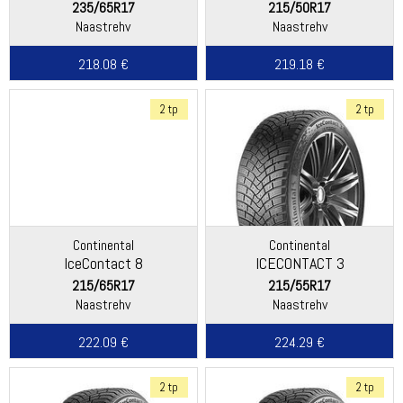
235/65R17
215/50R17
Naastrehv
Naastrehv
218.08 €
219.18 €
2 tp
2 tp
Continental
Continental
IceContact 8
ICECONTACT 3
215/65R17
215/55R17
Naastrehv
Naastrehv
222.09 €
224.29 €
2 tp
2 tp