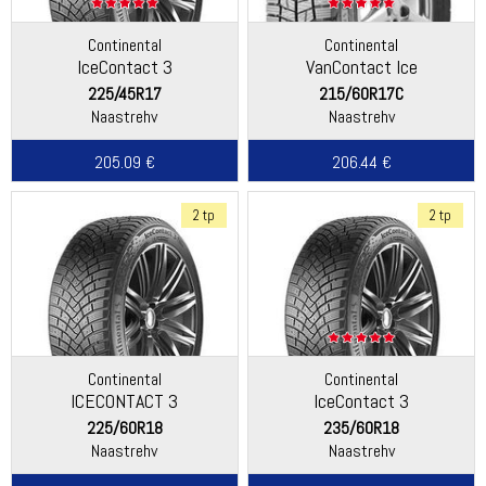
Continental
Continental
IceContact 3
VanContact Ice
225/45R17
215/60R17C
Naastrehv
Naastrehv
205.09 €
206.44 €
2 tp
2 tp
Continental
Continental
ICECONTACT 3
IceContact 3
225/60R18
235/60R18
Naastrehv
Naastrehv