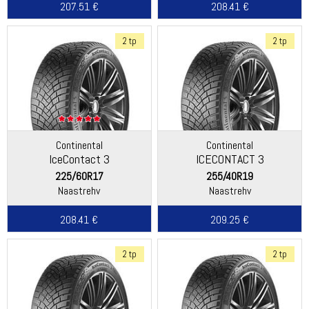
207.51 €
208.41 €
2 tp
2 tp
Continental
Continental
IceContact 3
ICECONTACT 3
225/60R17
255/40R19
Naastrehv
Naastrehv
208.41 €
209.25 €
2 tp
2 tp