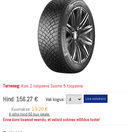
Tarneaeg:
Kuni 2 tööpäeva Soome 5 tööpäeva.
Hind:
156.27 €
Vali kogus:
19.20 €
Kuumakse:
4 rehvi hind 60 kuu peale.
Enne korvi lisamist veendu, et valisid sobivas mõõdus toote!