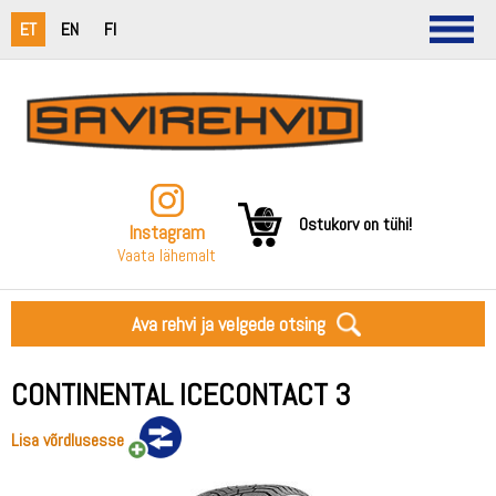
ET
EN
FI
Ostukorv on tühi!
Instagram
Vaata lähemalt
Ava rehvi ja velgede otsing
CONTINENTAL ICECONTACT 3
Lisa võrdlusesse