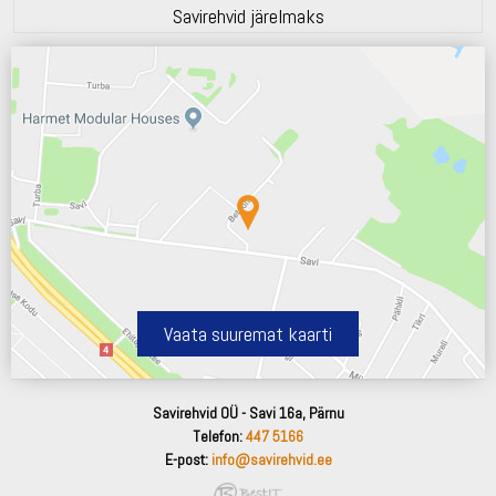
Savirehvid järelmaks
Vaata suuremat kaarti
Savirehvid OÜ - Savi 16a, Pärnu
Telefon:
447 5166
E-post:
info@savirehvid.ee