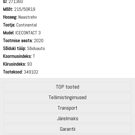
ID:
271360
Mõõt:
215/50R19
Hooaeg:
Naastrehv
Tootja:
Continental
Mudel:
ICECONTACT 3
Tootmise aasta:
2020
Sõiduki tüüp:
Sõiduauto
Koormusindeks:
T
Kiirusindeks:
93
Tootekood:
349102
TOP tooted
Tellimistingimused
Transport
Järelmaks
Garantii