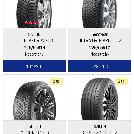
SAILUN
Goodyear
ICE BLAZER WST3
ULTRA GRIP ARCTIC 2
215/55R18
225/55R17
Naastrehv
Naastrehv
100.67 €
228.10 €
2 tp
2 tp
Continental
SAILUN
ICECONTACT 3
ATREZZO ELITE2