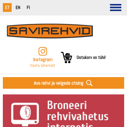
ET
EN
FI
Ostukorv on tühi!
Instagram
Vaata lähemalt
Ava rehvi ja velgede otsing