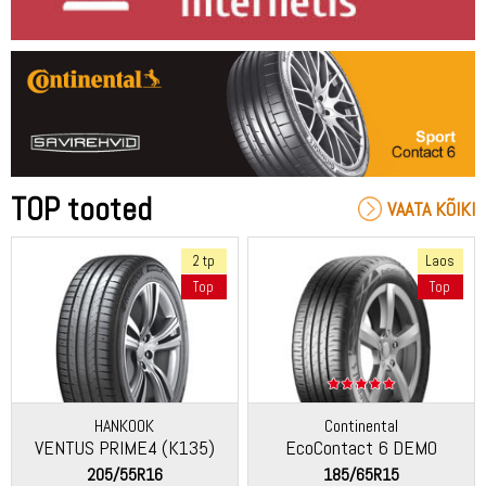
TOP tooted
VAATA KÕIKI
2 tp
Laos
Top
Top
HANKOOK
Continental
VENTUS PRIME4 (K135)
EcoContact 6 DEMO
205/55R16
185/65R15