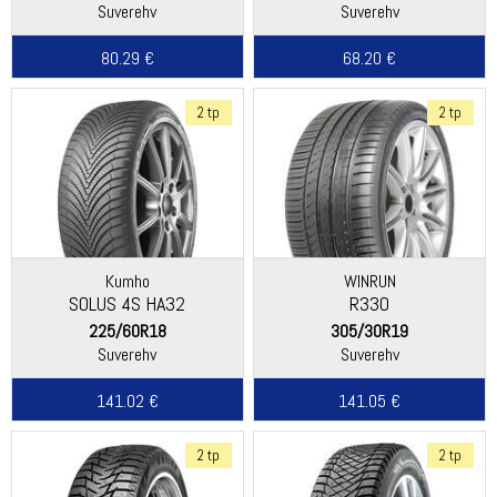
Suverehv
Suverehv
80.29 €
68.20 €
2 tp
2 tp
Kumho
WINRUN
SOLUS 4S HA32
R330
225/60R18
305/30R19
Suverehv
Suverehv
141.02 €
141.05 €
2 tp
2 tp