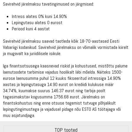
Savirehvid järelmaksu tavatingimused on järgmised:
Intress alates 0% kuni 14.90%
Lepingutasu alates 0 eurost
Periood kuni 4 aastat
Savirehvid järelmaksu saavad taotleda kõik 18-70-aastased Eesti
Vabariigi kodanikud. Savirehvid järelmaksu on võimalik vormistada kiirelt
ja mugavalt ka juriidilisele isikule.
Iga finantsotsusega kaasnevad riskid ja kohustused, mistõttu palume
laenutoodete tarbimise vajadus hoolikalt läbi mõelda. Näiteks 1500-
eurose laenusumma puhul 12 kuuks fikseeritud intressiga 14.90%
aastas ja lepingutasuga 14.90 eurot on krediidi kulukuse määr
34.74%, kuumakse suurus 146.37 eurot ning tarbija poolt
tagasimakstav kogusumma 1756.68 eurot. Järelmaks on
finantskohustus ning enne otsuse tegemist tutvuge põhjalikult
lepingutingimustega ja vajadusel pidage nõu ESTO AS töötajaga või
muu asjatundjaga.
TOP tooted