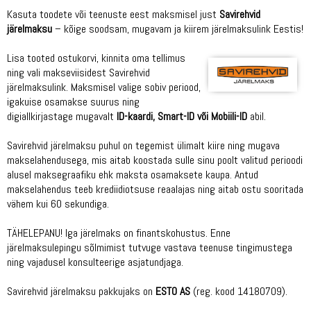
Kasuta toodete või teenuste eest maksmisel just
Savirehvid
järelmaksu
– kõige soodsam, mugavam ja kiirem järelmaksulink Eestis!
Lisa tooted ostukorvi, kinnita oma tellimus
ning vali makseviisidest Savirehvid
järelmaksulink. Maksmisel valige sobiv periood,
igakuise osamakse suurus ning
digiallkirjastage mugavalt
ID-kaardi, Smart-ID või Mobiili-ID
abil.
Savirehvid järelmaksu puhul on tegemist ülimalt kiire ning mugava
makselahendusega, mis aitab koostada sulle sinu poolt valitud perioodi
alusel maksegraafiku ehk maksta osamaksete kaupa. Antud
makselahendus teeb krediidiotsuse reaalajas ning aitab ostu sooritada
vähem kui 60 sekundiga.
TÄHELEPANU! Iga järelmaks on finantskohustus. Enne
järelmaksulepingu sõlmimist tutvuge vastava teenuse tingimustega
ning vajadusel konsulteerige asjatundjaga.
Savirehvid järelmaksu pakkujaks on
ESTO AS
(reg. kood 14180709).