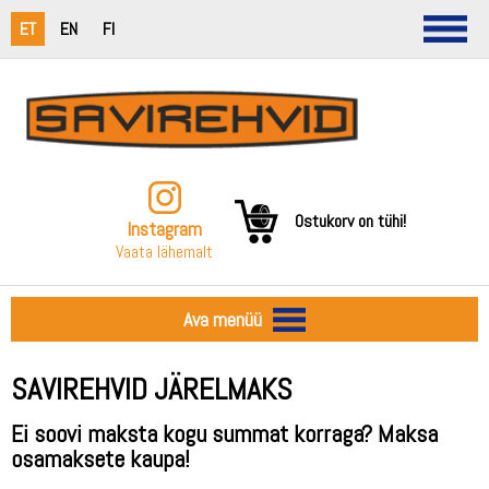
ET
EN
FI
Ostukorv on tühi!
Instagram
Vaata lähemalt
Ava menüü
SAVIREHVID JÄRELMAKS
Ei soovi maksta kogu summat korraga? Maksa
osamaksete kaupa!