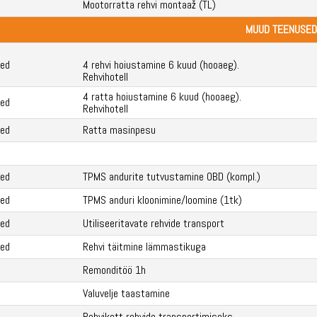
Mootorratta rehvi montaaž (TL)
MUUD TEENUSED
ed
4 rehvi hoiustamine 6 kuud (hooaeg).
Rehvihotell
4 ratta hoiustamine 6 kuud (hooaeg).
ed
Rehvihotell
ed
Ratta masinpesu
ed
TPMS andurite tutvustamine OBD (kompl.)
ed
TPMS anduri kloonimine/loomine (1tk)
ed
Utiliseeritavate rehvide transport
ed
Rehvi täitmine lämmastikuga
Remonditöö 1h
Valuvelje taastamine
Rehvikott rehvide transportimiseks