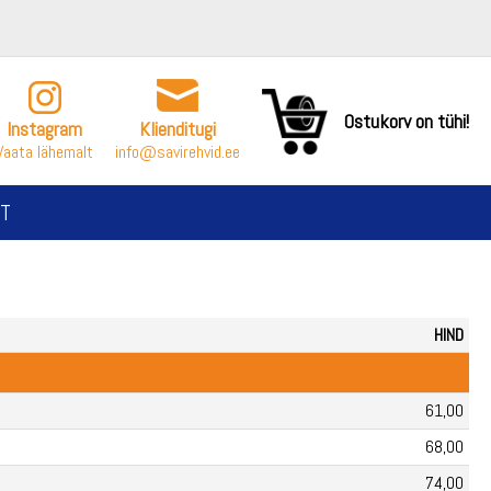
Ostukorv on tühi!
Instagram
Klienditugi
Vaata lähemalt
info@savirehvid.ee
T
HIND
61,00
68,00
74,00