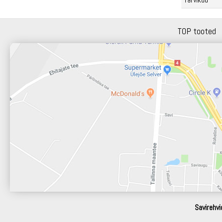
TOP tooted
Savirehvi