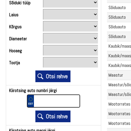
Sõiduki tüüp
Sõiduauto
Laius
Sõiduauto
Kõrgus
Sõiduauto
Sõiduauto
Diameeter
Kaubik/maas
Hooaeg
Kaubik/maas
Tootja
Kaubik/maas
Maastur
Maastur/sõi
Kiirotsing auto numbri järgi
Maastur/sõi
Mootorratas
Mootorratas
Mootorratas
Kiirotsing auto margi järgi