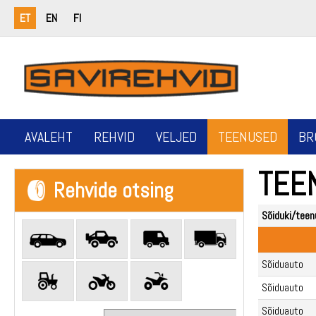
ET
EN
FI
AVALEHT
REHVID
VELJED
TEENUSED
BR
TEE
Rehvide otsing
Sõiduki/teenu
Sõiduauto
Sõiduauto
Sõiduauto