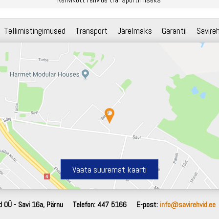
Tellimistingimused
Transport
Järelmaks
Garantii
Savire
Vaata suuremat kaarti
d OÜ - Savi 16a, Pärnu
Telefon: 447 5166
E-post:
info@savirehvid.ee