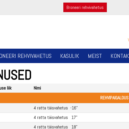
Broneeri rehvivahetus
ONEERI REHVIVAHETUS
KASULIK
MEIST
KONTAK
NUSED
se liik
Nimi
REHVIPAIGALDUS
4 ratta täisvahetus -16"
4 ratta täisvahetus 17"
4 ratta täisvahetus 18"