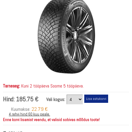
Tarneaeg:
Kuni 2 tööpäeva Soome 5 tööpäeva.
Hind:
185.75 €
Vali kogus:
22.79 €
Kuumakse:
4 rehvi hind 60 kuu peale.
Enne korvi lisamist veendu, et valisid sobivas mõõdus toote!