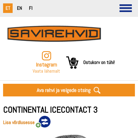
ET
EN
FI
Ostukorv on tühi!
Instagram
Vaata lähemalt
Ava rehvi ja velgede otsing
CONTINENTAL ICECONTACT 3
Lisa võrdlusesse