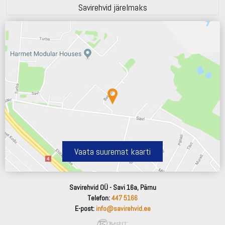
Savirehvid järelmaks
Vaata suuremat kaarti
Savirehvid OÜ - Savi 16a, Pärnu
Telefon:
447 5166
E-post:
info@savirehvid.ee