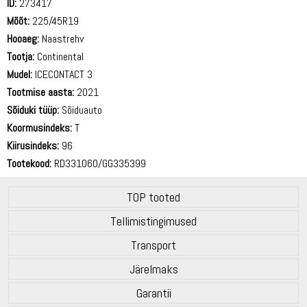
ID:
273417
Mõõt:
225/45R19
Hooaeg:
Naastrehv
Tootja:
Continental
Mudel:
ICECONTACT 3
Tootmise aasta:
2021
Sõiduki tüüp:
Sõiduauto
Koormusindeks:
T
Kiirusindeks:
96
Tootekood:
RD331060/GG335399
TOP tooted
Tellimistingimused
Transport
Järelmaks
Garantii