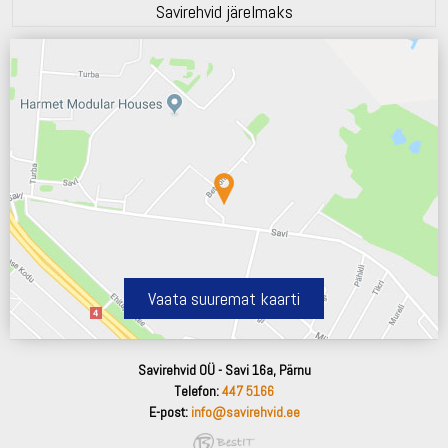
Savirehvid järelmaks
Vaata suuremat kaarti
Savirehvid OÜ - Savi 16a, Pärnu
Telefon:
447 5166
E-post:
info@savirehvid.ee