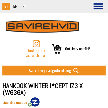
ET
EN
FI
Ostukorv on tühi!
Instagram
Vaata lähemalt
Ava rehvi ja velgede otsing
HANKOOK WINTER I*CEPT IZ3 X
(W636A)
Lisa võrdlusesse