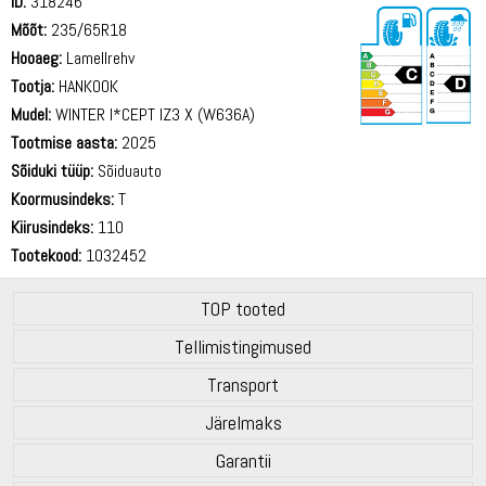
ID:
318246
Mõõt:
235/65R18
Hooaeg:
Lamellrehv
Tootja:
HANKOOK
Mudel:
WINTER I*CEPT IZ3 X (W636A)
Tootmise aasta:
2025
72 dB
Sõiduki tüüp:
Sõiduauto
Koormusindeks:
T
Kiirusindeks:
110
Tootekood:
1032452
TOP tooted
Tellimistingimused
Transport
Järelmaks
Garantii