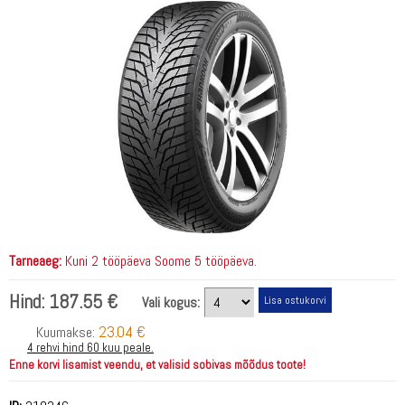
Tarneaeg:
Kuni 2 tööpäeva Soome 5 tööpäeva.
Hind:
187.55 €
Vali kogus:
23.04 €
Kuumakse:
4 rehvi hind 60 kuu peale.
Enne korvi lisamist veendu, et valisid sobivas mõõdus toote!