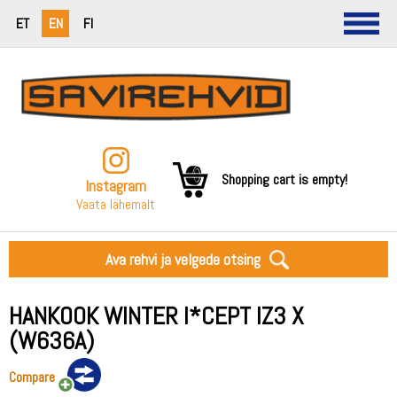
ET
EN
FI
Shopping cart is empty!
Instagram
Vaata lähemalt
Ava rehvi ja velgede otsing
HANKOOK WINTER I*CEPT IZ3 X
(W636A)
Compare