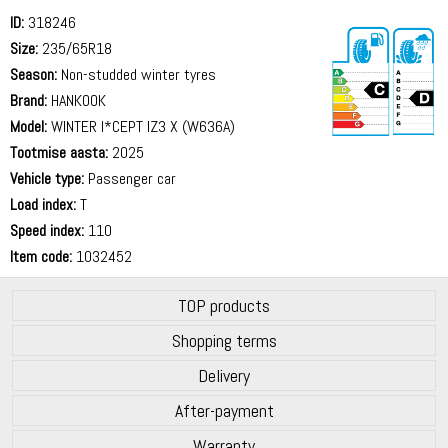
ID:
318246
Size:
235/65R18
Season:
Non-studded winter tyres
Brand:
HANKOOK
Model:
WINTER I*CEPT IZ3 X (W636A)
Tootmise aasta:
2025
72 dB
Vehicle type:
Passenger car
Load index:
T
Speed index:
110
Item code:
1032452
TOP products
Shopping terms
Delivery
After-payment
Warranty