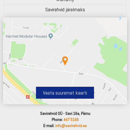
Savirehvid järelmaks
Vaata suuremat kaarti
Savirehvid OÜ - Savi 16a, Pärnu
Phone:
447 5166
E-mail:
info@savirehvid.ee