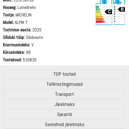
Hooaeg:
Lamellrehv
Tootja:
MICHELIN
Mudel:
ALPIN 7
Tootmise aasta:
2025
71 dB
Sõiduki tüüp:
Sõiduauto
Koormusindeks:
V
Kiirusindeks:
99
Tootekood:
510835
TOP tooted
Tellimistingimused
Transport
Järelmaks
Garantii
Savirehvid järelmaks