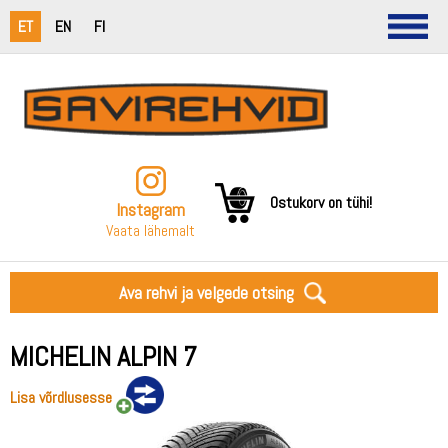
ET
EN
FI
Ostukorv on tühi!
Instagram
Vaata lähemalt
Ava rehvi ja velgede otsing
MICHELIN ALPIN 7
Lisa võrdlusesse