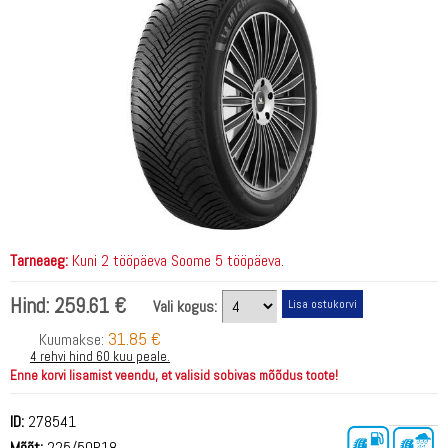
Tarneaeg:
Kuni 2 tööpäeva Soome 5 tööpäeva.
Hind:
259.61 €
Vali kogus:
31.85 €
Kuumakse:
4 rehvi hind 60 kuu peale.
Enne korvi lisamist veendu, et valisid sobivas mõõdus toote!
ID:
278541
Mõõt:
225/50R18