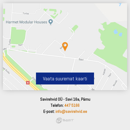
Vaata suuremat kaarti
Savirehvid OÜ - Savi 16a, Pärnu
Telefon:
447 5166
E-post:
info@savirehvid.ee