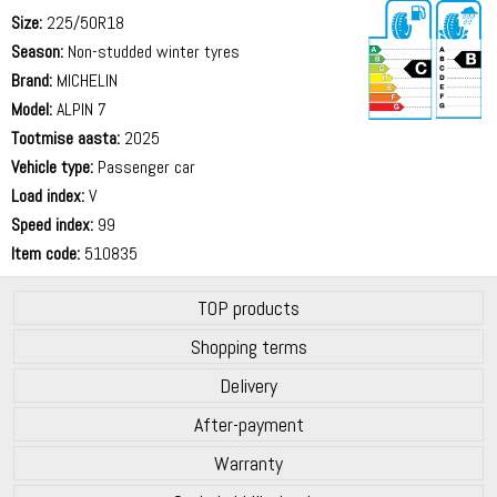
Size:
225/50R18
Season:
Non-studded winter tyres
Brand:
MICHELIN
Model:
ALPIN 7
Tootmise aasta:
2025
71 dB
Vehicle type:
Passenger car
Load index:
V
Speed index:
99
Item code:
510835
TOP products
Shopping terms
Delivery
After-payment
Warranty