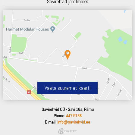
Savirehvid järelmaks
Vaata suuremat kaarti
Savirehvid OÜ - Savi 16a, Pärnu
Phone:
447 5166
E-mail:
info@savirehvid.ee