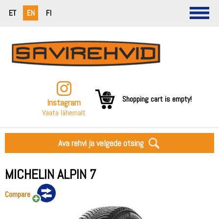
ET
EN
FI
Shopping cart is empty!
Instagram
Vaata lähemalt
Ava rehvi ja velgede otsing
MICHELIN ALPIN 7
Compare