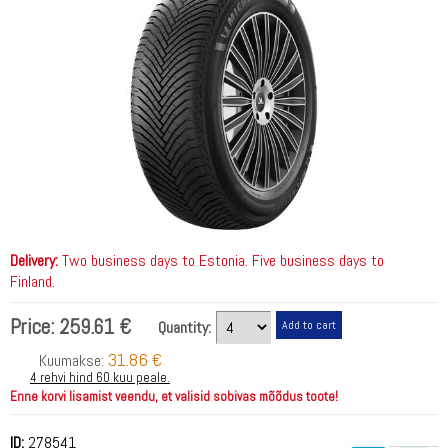
Delivery:
Two business days to Estonia. Five business days to
Finland.
Price:
259.61 €
Quantity:
31.86 €
Kuumakse:
4 rehvi hind 60 kuu peale.
Enne korvi lisamist veendu, et valisid sobivas mõõdus toote!
ID:
278541