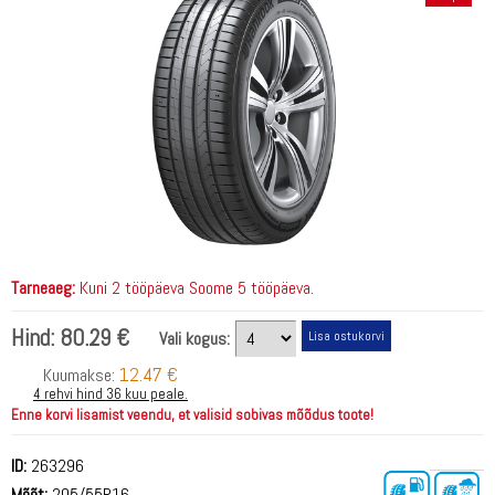
Tarneaeg:
Kuni 2 tööpäeva Soome 5 tööpäeva.
Hind:
80.29 €
Vali kogus:
12.47 €
Kuumakse:
4 rehvi hind 36 kuu peale.
Enne korvi lisamist veendu, et valisid sobivas mõõdus toote!
ID:
263296
Mõõt:
205/55R16