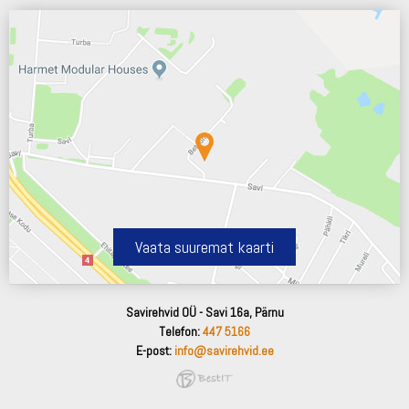
Vaata suuremat kaarti
Savirehvid OÜ - Savi 16a, Pärnu
Telefon:
447 5166
E-post:
info@savirehvid.ee