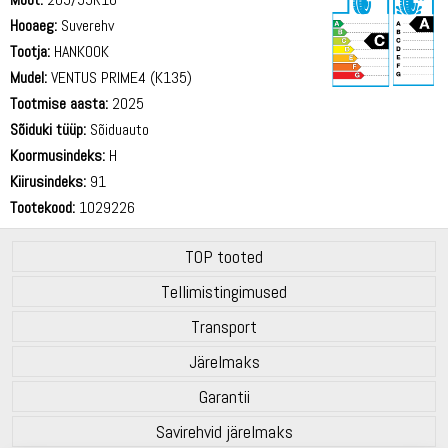
Hooaeg:
Suverehv
Tootja:
HANKOOK
Mudel:
VENTUS PRIME4 (K135)
Tootmise aasta:
2025
69 dB
Sõiduki tüüp:
Sõiduauto
Koormusindeks:
H
Kiirusindeks:
91
Tootekood:
1029226
TOP tooted
Tellimistingimused
Transport
Järelmaks
Garantii
Savirehvid järelmaks