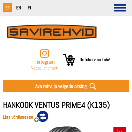
ET
EN
FI
Ostukorv on tühi!
Instagram
Vaata lähemalt
Ava rehvi ja velgede otsing
HANKOOK VENTUS PRIME4 (K135)
Lisa võrdlusesse
Top