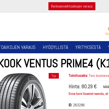
Renkaanvaihtoaikojen varaus
Va
TOAIKOJEN VARAUS
HYÖDYLLISTÄ
YRITYKSESTÄ
KOOK VENTUS PRIME4 (K
Toimitusaika:
Two business 
Top
Hinta:
80.29 €
Mää
Enne korvi lisamist veendu, et
ID:
263296