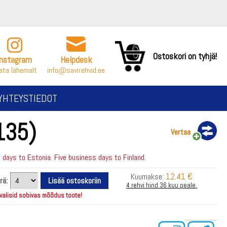
Ostoskori on tyhjä!
Instagram
Helpdesk
ata lähemalt
info@savirehvid.ee
YHTEYSTIEDOT
135)
Vertaa
days to Estonia. Five business days to Finland.
12.41 €
Kuumakse:
rä:
4 rehvi hind 36 kuu peale.
 valisid sobivas mõõdus toote!