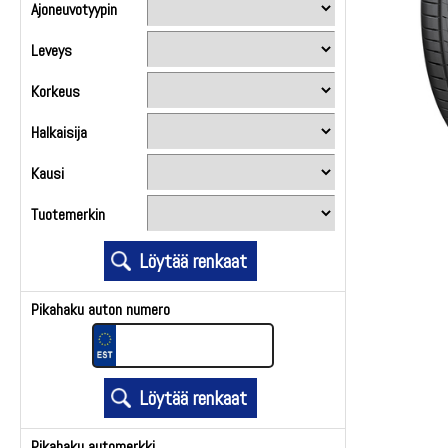
Ajoneuvotyypin
Leveys
Korkeus
Halkaisija
Kausi
Tuotemerkin
Pikahaku auton numero
Pikahaku automerkki