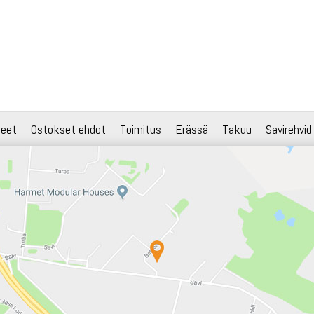
teet
Ostokset ehdot
Toimitus
Erässä
Takuu
Savirehvid