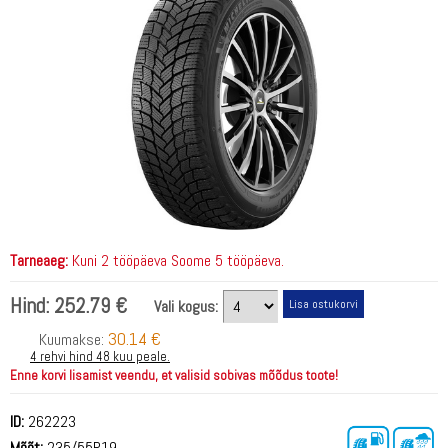
Tarneaeg:
Kuni 2 tööpäeva Soome 5 tööpäeva.
Hind:
252.79 €
Vali kogus:
30.14 €
Kuumakse:
4 rehvi hind 48 kuu peale.
Enne korvi lisamist veendu, et valisid sobivas mõõdus toote!
ID:
262223
Mõõt:
235/55R19