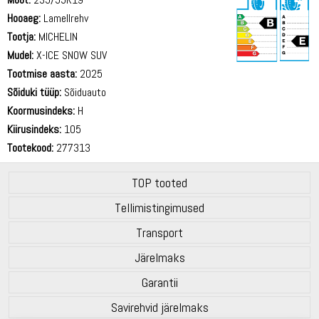
Hooaeg:
Lamellrehv
Tootja:
MICHELIN
Mudel:
X-ICE SNOW SUV
Tootmise aasta:
2025
69 dB
Sõiduki tüüp:
Sõiduauto
Koormusindeks:
H
Kiirusindeks:
105
Tootekood:
277313
TOP tooted
Tellimistingimused
Transport
Järelmaks
Garantii
Savirehvid järelmaks