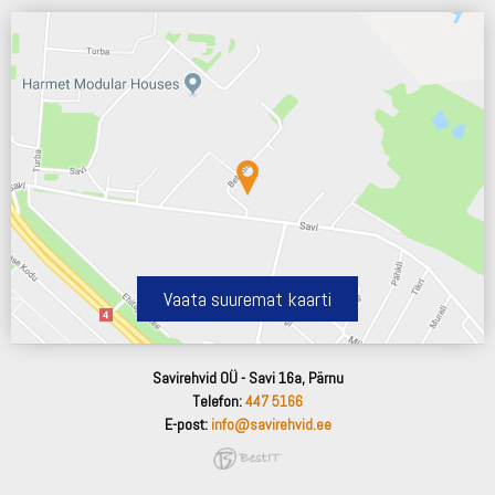
Vaata suuremat kaarti
Savirehvid OÜ - Savi 16a, Pärnu
Telefon:
447 5166
E-post:
info@savirehvid.ee