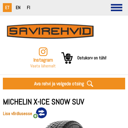
ET
EN
FI
Ostukorv on tühi!
Instagram
Vaata lähemalt
Ava rehvi ja velgede otsing
MICHELIN X-ICE SNOW SUV
Lisa võrdlusesse