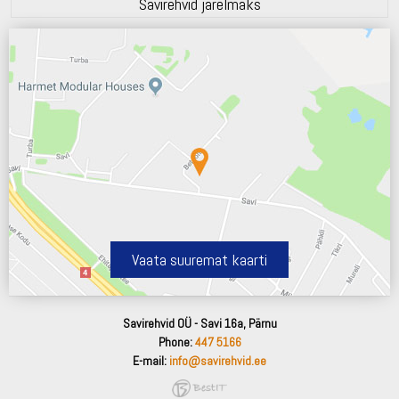
Savirehvid järelmaks
Vaata suuremat kaarti
Savirehvid OÜ - Savi 16a, Pärnu
Phone:
447 5166
E-mail:
info@savirehvid.ee