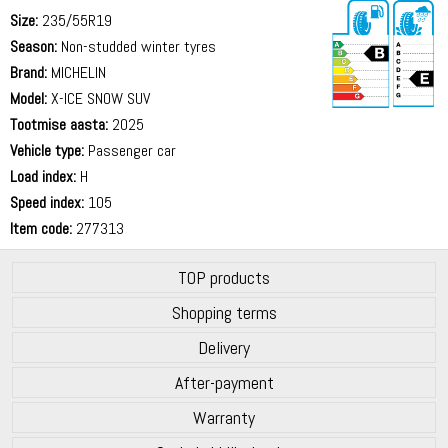
Size:
235/55R19
Season:
Non-studded winter tyres
Brand:
MICHELIN
Model:
X-ICE SNOW SUV
Tootmise aasta:
2025
69 dB
Vehicle type:
Passenger car
Load index:
H
Speed index:
105
Item code:
277313
TOP products
Shopping terms
Delivery
After-payment
Warranty