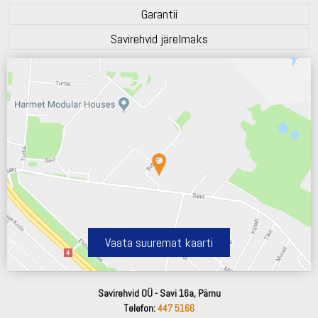
Garantii
Savirehvid järelmaks
Vaata suuremat kaarti
Savirehvid OÜ - Savi 16a, Pärnu
Telefon:
447 5166