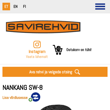
ET
EN
FI
Ostukorv on tühi!
Instagram
Vaata lähemalt
Ava rehvi ja velgede otsing
NANKANG SW-8
Lisa võrdlusesse