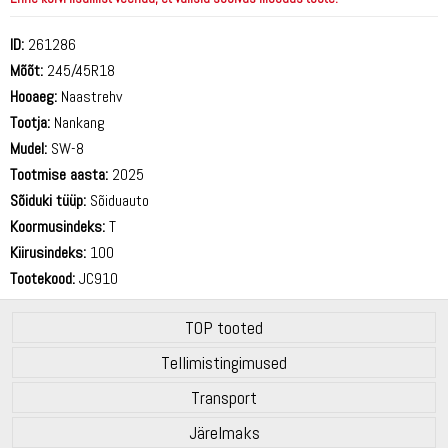
ID:
261286
Mõõt:
245/45R18
Hooaeg:
Naastrehv
Tootja:
Nankang
Mudel:
SW-8
Tootmise aasta:
2025
Sõiduki tüüp:
Sõiduauto
Koormusindeks:
T
Kiirusindeks:
100
Tootekood:
JC910
TOP tooted
Tellimistingimused
Transport
Järelmaks