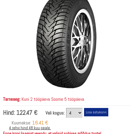
Tarneaeg:
Kuni 2 tööpäeva Soome 5 tööpäeva.
Hind:
122.47 €
Vali kogus:
16.41 €
Kuumakse:
4 rehvi hind 48 kuu peale.
Enne korvi lisamist veendu, et valisid sobivas mõõdus toote!