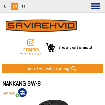
ET
EN
FI
Shopping cart is empty!
Instagram
Vaata lähemalt
Ava rehvi ja velgede otsing
NANKANG SW-8
Compare