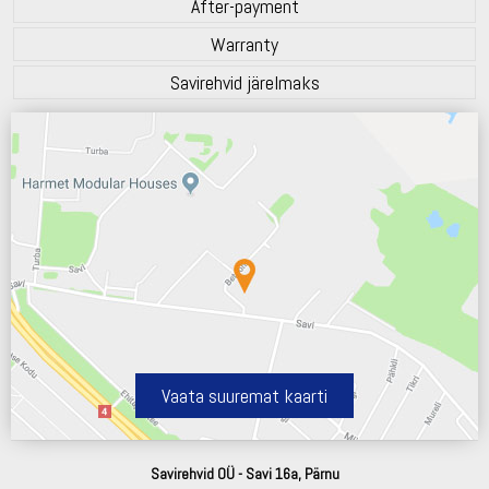
After-payment
Warranty
Savirehvid järelmaks
Vaata suuremat kaarti
Savirehvid OÜ - Savi 16a, Pärnu