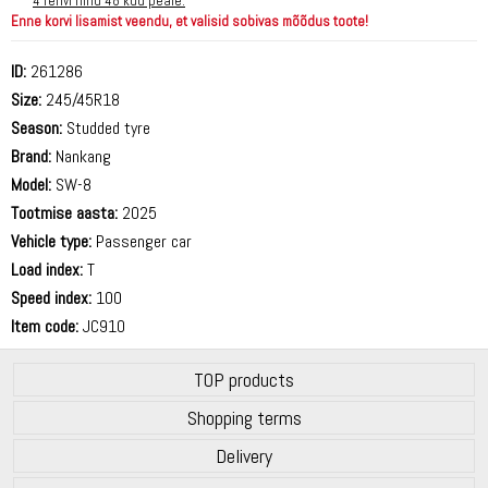
4 rehvi hind 48 kuu peale.
Enne korvi lisamist veendu, et valisid sobivas mõõdus toote!
ID:
261286
Size:
245/45R18
Season:
Studded tyre
Brand:
Nankang
Model:
SW-8
Tootmise aasta:
2025
Vehicle type:
Passenger car
Load index:
T
Speed index:
100
Item code:
JC910
TOP products
Shopping terms
Delivery