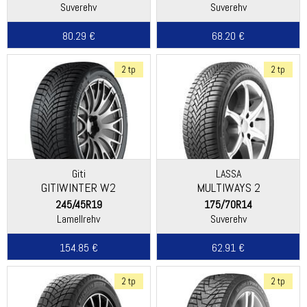
Suverehv
Suverehv
80.29 €
68.20 €
2 tp
2 tp
Giti
LASSA
GITIWINTER W2
MULTIWAYS 2
245/45R19
175/70R14
Lamellrehv
Suverehv
154.85 €
62.91 €
2 tp
2 tp