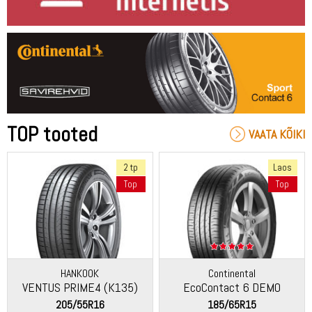
TOP tooted
VAATA KÕIKI
2 tp
Laos
Top
Top
HANKOOK
Continental
VENTUS PRIME4 (K135)
EcoContact 6 DEMO
205/55R16
185/65R15