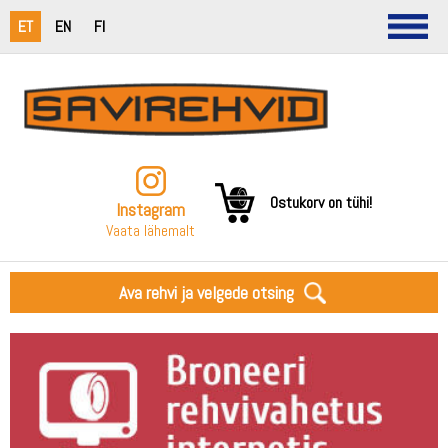
ET
EN
FI
Ostukorv on tühi!
Instagram
Vaata lähemalt
Ava rehvi ja velgede otsing