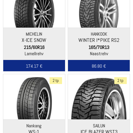
MICHELIN
HANKOOK
X-ICE SNOW
WINTER I*PIKE RS2
(W429)
215/60R16
165/70R13
Lamellrehv
Naastrehv
174.17 €
86.80 €
2 tp
2 tp
Nankang
SAILUN
WS-1
ICE BLAZER WST3