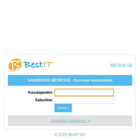
est
|
eng
|
rus
SAVIREHVID NETIPOOD - Kasutaja tuvastamine
Kasutajanimi:
Salasõna:
Unustastid salasõna? »
© 2026 BestIT OÜ