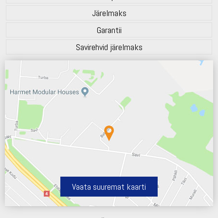
Järelmaks
Garantii
Savirehvid järelmaks
Vaata suuremat kaarti