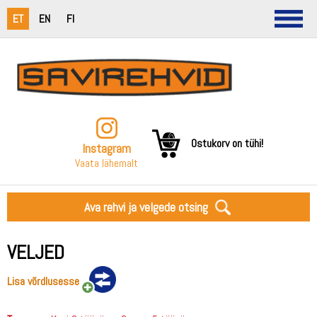
ET
EN
FI
Ostukorv on tühi!
Instagram
Vaata lähemalt
Ava rehvi ja velgede otsing
VELJED
Lisa võrdlusesse