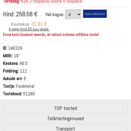
Tarneaeg:
Kuni 2 tööpäeva Soome 5 tööpäeva.
Hind:
258.58 €
Vali kogus:
31.91 €
Kuumakse:
4 velje hind 60 kuu peale.
Enne korvi lisamist veendu, et valisid sobivas mõõdus toote!
ID:
246329
Mõõt:
19"
Keskava:
66.5
Poldiring:
112
Aukude arv:
5
Tootja:
Fondmetal
Tootekood:
51180
TOP tooted
Tellimistingimused
Transport