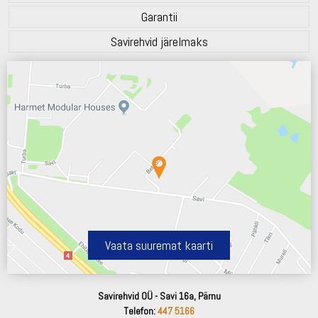
Garantii
Savirehvid järelmaks
Vaata suuremat kaarti
Savirehvid OÜ - Savi 16a, Pärnu
Telefon:
447 5166