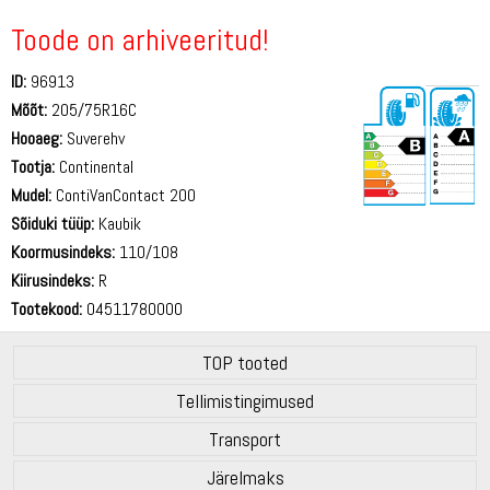
Toode on arhiveeritud!
ID:
96913
Mõõt:
205/75R16C
Hooaeg:
Suverehv
Tootja:
Continental
Mudel:
ContiVanContact 200
Sõiduki tüüp:
Kaubik
72 dB
Koormusindeks:
110/108
Kiirusindeks:
R
Tootekood:
04511780000
TOP tooted
Tellimistingimused
Transport
Järelmaks