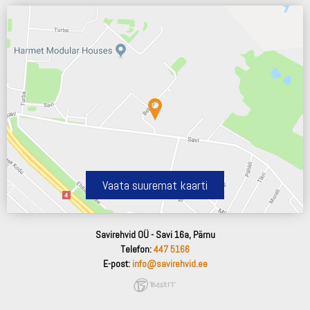
Vaata suuremat kaarti
Savirehvid OÜ - Savi 16a, Pärnu
Telefon:
447 5166
E-post:
info@savirehvid.ee