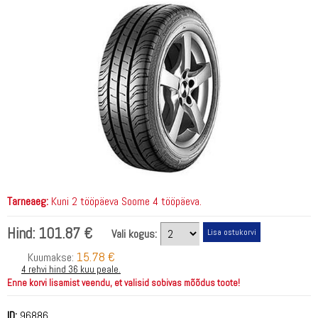
Tarneaeg:
Kuni 2 tööpäeva Soome 4 tööpäeva.
Hind:
101.87 €
Vali kogus:
15.78 €
Kuumakse:
4 rehvi hind 36 kuu peale.
Enne korvi lisamist veendu, et valisid sobivas mõõdus toote!
ID:
96886