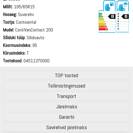
Mõõt:
195/65R15
Hooaeg:
Suverehv
Tootja:
Continental
Mudel:
ContiVanContact 200
Sõiduki tüüp:
Sõiduauto
72 dB
Koormusindeks:
95
Kiirusindeks:
T
Tootekood:
04511370000
TOP tooted
Tellimistingimused
Transport
Järelmaks
Garantii
Savirehvid järelmaks