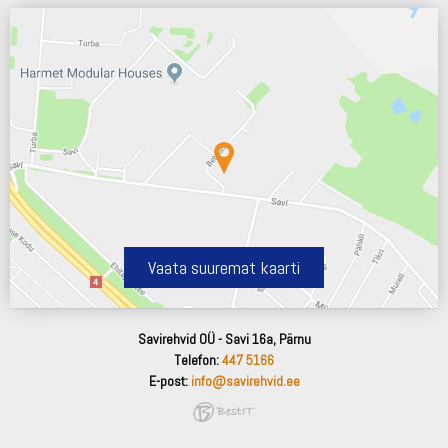
Vaata suuremat kaarti
Savirehvid OÜ - Savi 16a, Pärnu
Telefon:
447 5166
E-post:
info@savirehvid.ee