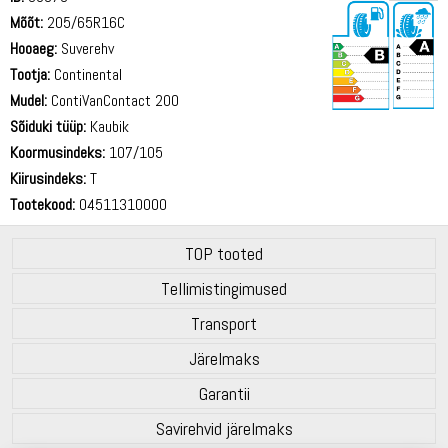
Mõõt:
205/65R16C
Hooaeg:
Suverehv
Tootja:
Continental
Mudel:
ContiVanContact 200
Sõiduki tüüp:
Kaubik
72 dB
Koormusindeks:
107/105
Kiirusindeks:
T
Tootekood:
04511310000
TOP tooted
Tellimistingimused
Transport
Järelmaks
Garantii
Savirehvid järelmaks