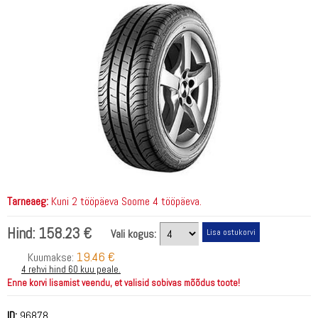
Tarneaeg:
Kuni 2 tööpäeva Soome 4 tööpäeva.
Hind:
158.23 €
Vali kogus:
19.46 €
Kuumakse:
4 rehvi hind 60 kuu peale.
Enne korvi lisamist veendu, et valisid sobivas mõõdus toote!
ID:
96878