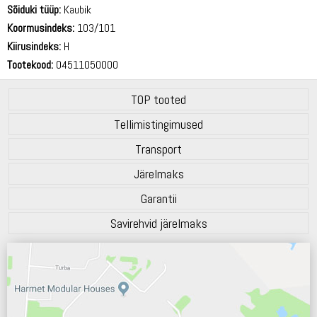
Sõiduki tüüp:
Kaubik
72 dB
Koormusindeks:
103/101
Kiirusindeks:
H
Tootekood:
04511050000
TOP tooted
Tellimistingimused
Transport
Järelmaks
Garantii
Savirehvid järelmaks