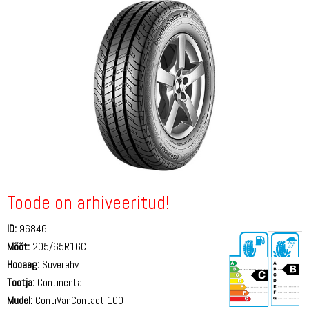
Toode on arhiveeritud!
ID:
96846
Mõõt:
205/65R16C
Hooaeg:
Suverehv
Tootja:
Continental
Mudel:
ContiVanContact 100