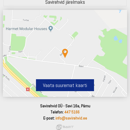
Savirehvid järelmaks
Vaata suuremat kaarti
Savirehvid OÜ - Savi 16a, Pärnu
Telefon:
447 5166
E-post:
info@savirehvid.ee