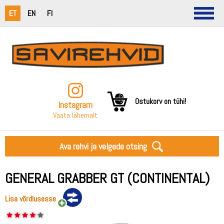
ET
EN
FI
Ostukorv on tühi!
Instagram
Vaata lähemalt
Ava rehvi ja velgede otsing
GENERAL GRABBER GT (CONTINENTAL)
Lisa võrdlusesse