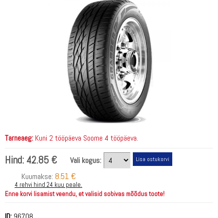
Tarneaeg:
Kuni 2 tööpäeva Soome 4 tööpäeva.
Hind:
42.85 €
Vali kogus:
8.51 €
Kuumakse:
4 rehvi hind 24 kuu peale.
Enne korvi lisamist veendu, et valisid sobivas mõõdus toote!
ID:
96708