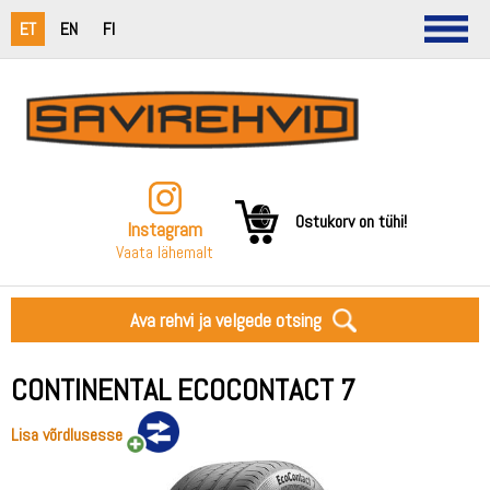
ET
EN
FI
Ostukorv on tühi!
Instagram
Vaata lähemalt
Ava rehvi ja velgede otsing
CONTINENTAL ECOCONTACT 7
Lisa võrdlusesse