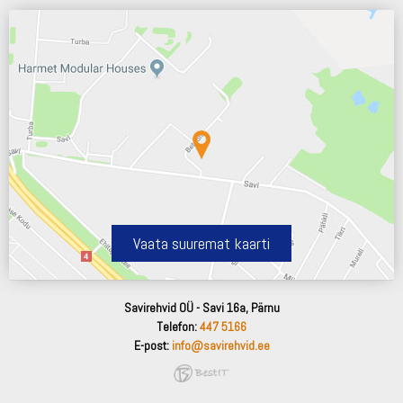
Vaata suuremat kaarti
Savirehvid OÜ - Savi 16a, Pärnu
Telefon:
447 5166
E-post:
info@savirehvid.ee