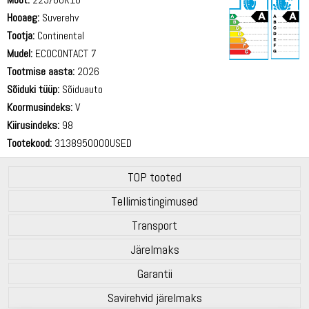
Hooaeg:
Suverehv
Tootja:
Continental
Mudel:
ECOCONTACT 7
Tootmise aasta:
2026
71 dB
Sõiduki tüüp:
Sõiduauto
Koormusindeks:
V
Kiirusindeks:
98
Tootekood:
3138950000USED
TOP tooted
Tellimistingimused
Transport
Järelmaks
Garantii
Savirehvid järelmaks