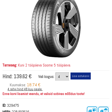
Tarneaeg:
Kuni 2 tööpäeva Soome 5 tööpäeva.
Hind:
139.62 €
Vali kogus:
18.74 €
Kuumakse:
4 rehvi hind 48 kuu peale.
Enne korvi lisamist veendu, et valisid sobivas mõõdus toote!
ID:
329475
Mõõt:
225/60R16