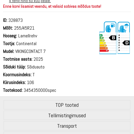
4 rehvi hind 60 kuu peale.
Enne korvi lisamist veendu, et valisid sobivas mõõdus toote!
ID:
328873
Mõõt:
255/45R21
Hooaeg:
Lamellrehv
Tootja:
Continental
Mudel:
VIKINGCONTACT 7
Tootmise aasta:
2025
72 dB
Sõiduki tüüp:
Sõiduauto
Koormusindeks:
T
Kiirusindeks:
106
Tootekood:
3454350000spec
TOP tooted
Tellimistingimused
Transport