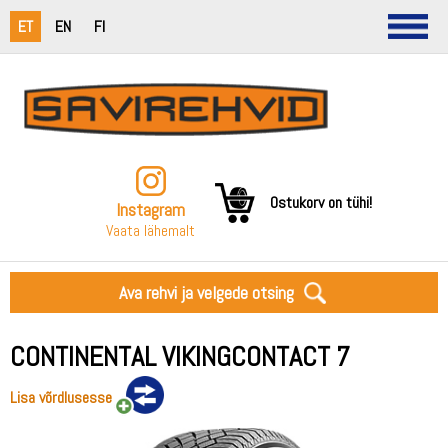
ET
EN
FI
Ostukorv on tühi!
Instagram
Vaata lähemalt
Ava rehvi ja velgede otsing
CONTINENTAL VIKINGCONTACT 7
Lisa võrdlusesse