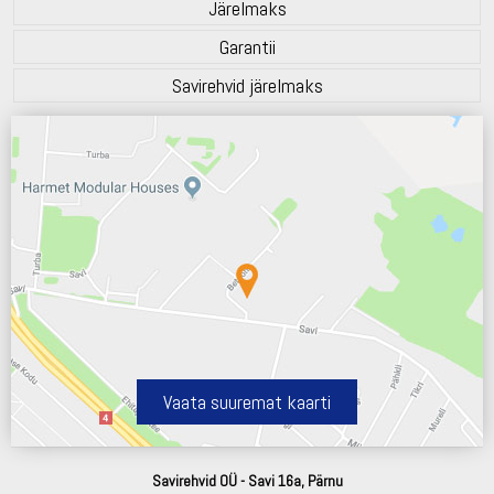
Järelmaks
Garantii
Savirehvid järelmaks
Vaata suuremat kaarti
Savirehvid OÜ - Savi 16a, Pärnu