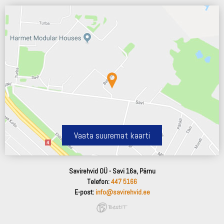
Vaata suuremat kaarti
Savirehvid OÜ - Savi 16a, Pärnu
Telefon:
447 5166
E-post:
info@savirehvid.ee