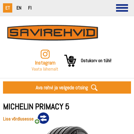
ET
EN
FI
Ostukorv on tühi!
Instagram
Vaata lähemalt
Ava rehvi ja velgede otsing
MICHELIN PRIMACY 5
Lisa võrdlusesse