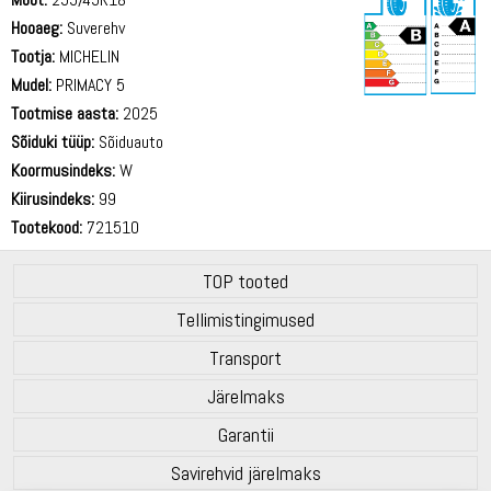
Hooaeg:
Suverehv
Tootja:
MICHELIN
Mudel:
PRIMACY 5
Tootmise aasta:
2025
70 dB
Sõiduki tüüp:
Sõiduauto
Koormusindeks:
W
Kiirusindeks:
99
Tootekood:
721510
TOP tooted
Tellimistingimused
Transport
Järelmaks
Garantii
Savirehvid järelmaks