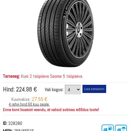
Tarneaeg:
Kuni 2 tööpäeva Soome 5 tööpäeva.
Hind:
224.98 €
Vali kogus:
27.55 €
Kuumakse:
4 rehvi hind 60 kuu peale.
Enne korvi lisamist veendu, et valisid sobivas mõõdus toote!
ID:
328280
Mõõt:
255/45R18