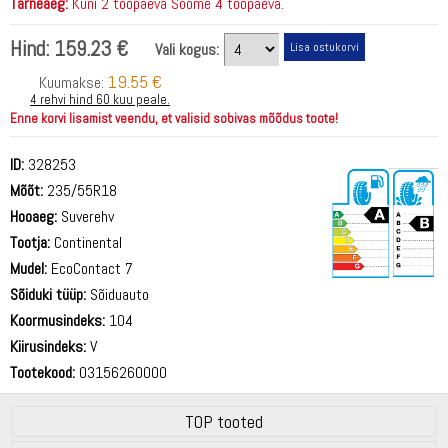
Tarneaeg:
Kuni 2 tööpäeva Soome 4 tööpäeva.
Hind:
159.23 €
Vali kogus:
19.55 €
Kuumakse:
4 rehvi hind 60 kuu peale.
Enne korvi lisamist veendu, et valisid sobivas mõõdus toote!
ID:
328253
Mõõt:
235/55R18
Hooaeg:
Suverehv
Tootja:
Continental
Mudel:
EcoContact 7
Sõiduki tüüp:
Sõiduauto
69 dB
Koormusindeks:
104
Kiirusindeks:
V
Tootekood:
03156260000
TOP tooted