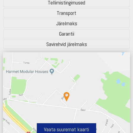
Tellimistingimused
Transport
Järelmaks
Garantii
Savirehvid järelmaks
Vaata suuremat kaarti