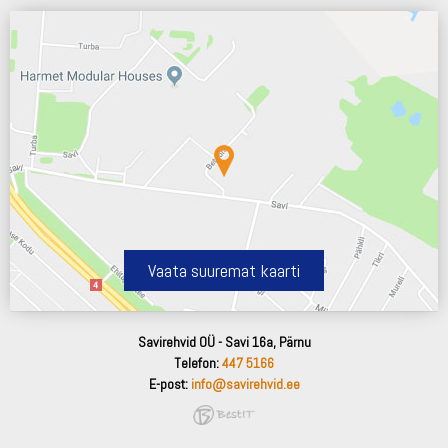
Vaata suuremat kaarti
Savirehvid OÜ - Savi 16a, Pärnu
Telefon:
447 5166
E-post:
info@savirehvid.ee