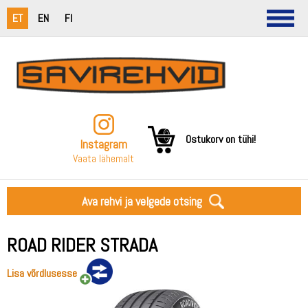
ET
EN
FI
Ostukorv on tühi!
Instagram
Vaata lähemalt
Ava rehvi ja velgede otsing
ROAD RIDER STRADA
Lisa võrdlusesse