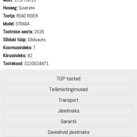
Hooaeg:
Suverehv
Tootja:
ROAD RIDER
Mudel:
STRADA
Tootmise aasta:
2026
Sõiduki tüüp:
Sõiduauto
Koormusindeks:
T
Kiirusindeks:
82
Tootekood:
3220024871
TOP tooted
Tellimistingimused
Transport
Järelmaks
Garantii
Savirehvid järelmaks