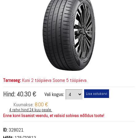
Tarneaeg:
Kuni 2 tööpäeva Soome 5 tööpäeva.
Hind:
40.30 €
Vali kogus:
8.00 €
Kuumakse:
4 rehvi hind 24 kuu peale.
Enne korvi lisamist veendu, et valisid sobivas mõõdus toote!
ID:
328021
Mõõt:
175/70R13