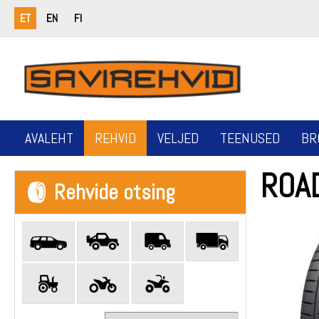
ET
EN
FI
AVALEHT
REHVID
VELJED
TEENUSED
BR
ROA
Rehvide otsing