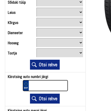
Sõiduki tüüp
Laius
Kõrgus
Diameeter
Hooaeg
Tootja
Kiirotsing auto numbri järgi
Kiirotsing auto margi järgi