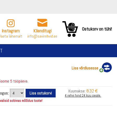
Ostukorv on tühi!
Instagram
Klienditugi
Vaata lähemalt
info@savirehvid.ee
T
Lisa võrdlusesse
Soome 5 tööpäeva.
8.32 €
Kuumakse:
kogus:
4 rehvi hind 24 kuu peale.
 valisid sobivas mõõdus toote!