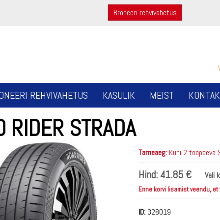
Broneeri rehvivahetus
ONEERI REHVIVAHETUS
KASULIK
MEIST
KONTAK
D RIDER STRADA
Tarneaeg:
Kuni 2 tööpäeva 
Hind:
41.85 €
Vali 
Enne korvi lisamist veendu, et
ID:
328019