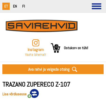
ET
EN
FI
Ostukorv on tühi!
Instagram
Vaata lähemalt
Ava rehvi ja velgede otsing
TRAZANO ZUPERECO Z-107
Lisa võrdlusesse