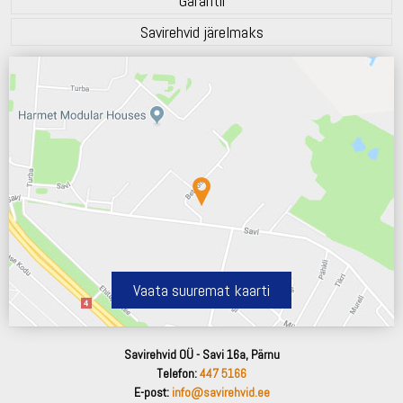
Garantii
Savirehvid järelmaks
Vaata suuremat kaarti
Savirehvid OÜ - Savi 16a, Pärnu
Telefon:
447 5166
E-post:
info@savirehvid.ee