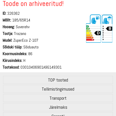
Toode on arhiveeritud!
ID:
326362
Mõõt:
185/65R14
Hooaeg:
Suverehv
Tootja:
Trazano
Mudel:
ZuperEco Z-107
Sõiduki tüüp:
Sõiduauto
70 dB
Koormusindeks:
86
Kiirusindeks:
H
Tootekood:
03010406901A9G149301
TOP tooted
Tellimistingimused
Transport
Järelmaks