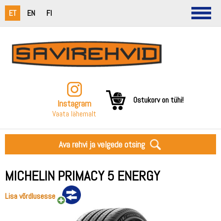
ET
EN
FI
Ostukorv on tühi!
Instagram
Vaata lähemalt
Ava rehvi ja velgede otsing
MICHELIN PRIMACY 5 ENERGY
Lisa võrdlusesse