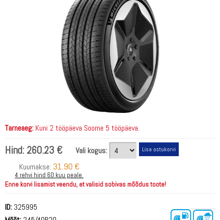
Tarneaeg:
Kuni 2 tööpäeva Soome 5 tööpäeva.
Hind:
260.23 €
Vali kogus:
31.90 €
Kuumakse:
4 rehvi hind 60 kuu peale.
Enne korvi lisamist veendu, et valisid sobivas mõõdus toote!
ID:
325995
Mõõt:
245/40R20