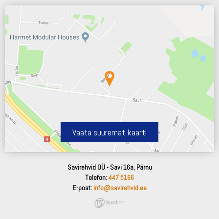
Vaata suuremat kaarti
Savirehvid OÜ - Savi 16a, Pärnu
Telefon:
447 5166
E-post:
info@savirehvid.ee