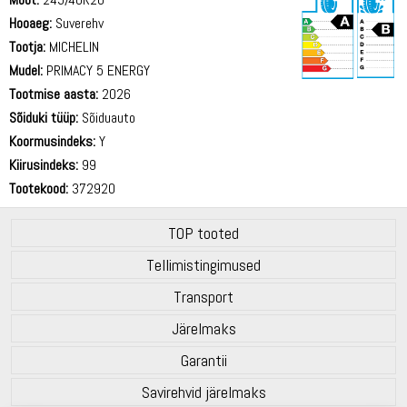
Hooaeg:
Suverehv
Tootja:
MICHELIN
Mudel:
PRIMACY 5 ENERGY
Tootmise aasta:
2026
72 dB
Sõiduki tüüp:
Sõiduauto
Koormusindeks:
Y
Kiirusindeks:
99
Tootekood:
372920
TOP tooted
Tellimistingimused
Transport
Järelmaks
Garantii
Savirehvid järelmaks