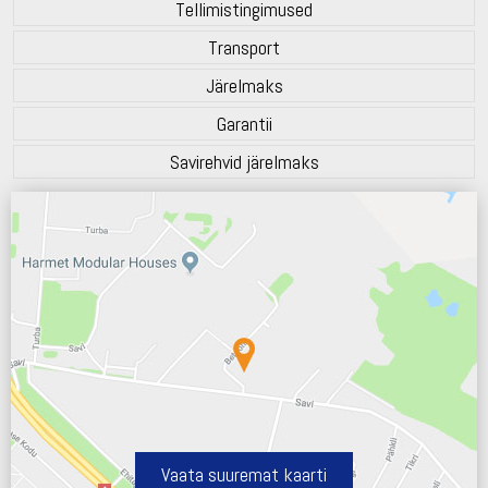
Tellimistingimused
Transport
Järelmaks
Garantii
Savirehvid järelmaks
Vaata suuremat kaarti