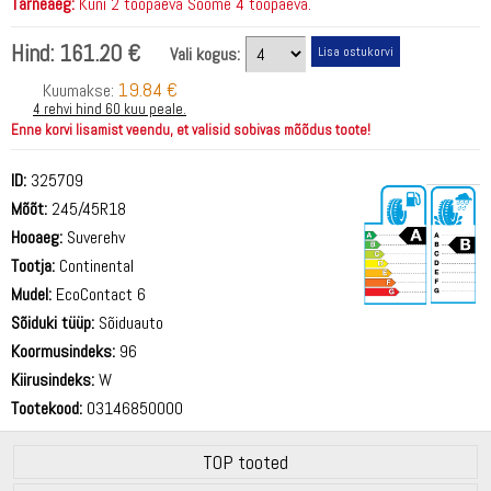
Tarneaeg:
Kuni 2 tööpäeva Soome 4 tööpäeva.
Hind:
161.20 €
Vali kogus:
19.84 €
Kuumakse:
4 rehvi hind 60 kuu peale.
Enne korvi lisamist veendu, et valisid sobivas mõõdus toote!
ID:
325709
Mõõt:
245/45R18
Hooaeg:
Suverehv
Tootja:
Continental
Mudel:
EcoContact 6
Sõiduki tüüp:
Sõiduauto
71 dB
Koormusindeks:
96
Kiirusindeks:
W
Tootekood:
03146850000
TOP tooted