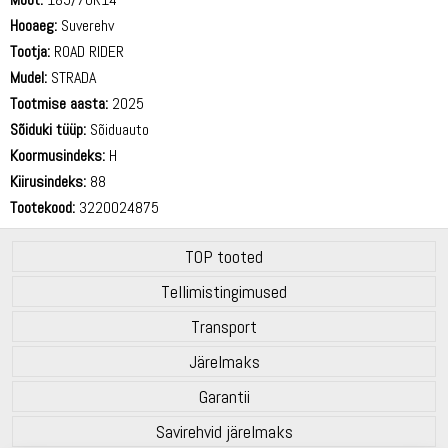
Hooaeg:
Suverehv
Tootja:
ROAD RIDER
Mudel:
STRADA
Tootmise aasta:
2025
Sõiduki tüüp:
Sõiduauto
Koormusindeks:
H
Kiirusindeks:
88
Tootekood:
3220024875
TOP tooted
Tellimistingimused
Transport
Järelmaks
Garantii
Savirehvid järelmaks