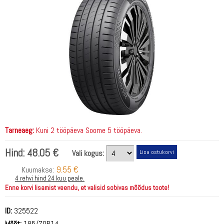
Tarneaeg:
Kuni 2 tööpäeva Soome 5 tööpäeva.
Hind:
48.05 €
Vali kogus:
9.55 €
Kuumakse:
4 rehvi hind 24 kuu peale.
Enne korvi lisamist veendu, et valisid sobivas mõõdus toote!
ID:
325522
Mõõt:
185/70R14