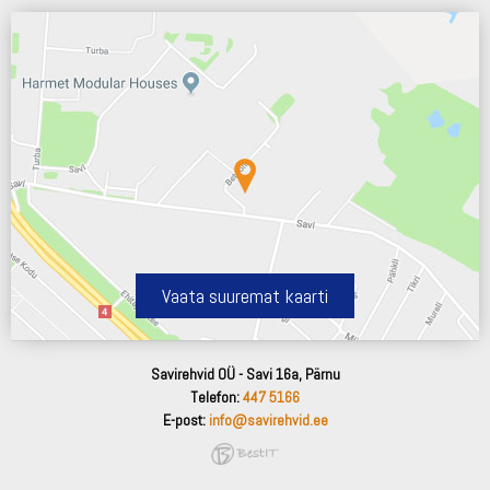
Vaata suuremat kaarti
Savirehvid OÜ - Savi 16a, Pärnu
Telefon:
447 5166
E-post:
info@savirehvid.ee