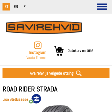
ET
EN
FI
Ostukorv on tühi!
Instagram
Vaata lähemalt
Ava rehvi ja velgede otsing
ROAD RIDER STRADA
Lisa võrdlusesse