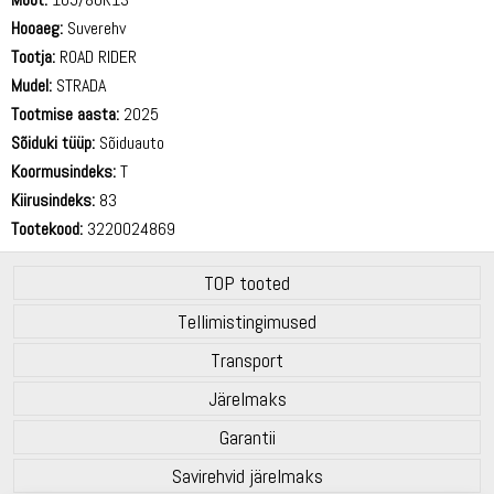
Hooaeg:
Suverehv
Tootja:
ROAD RIDER
Mudel:
STRADA
Tootmise aasta:
2025
Sõiduki tüüp:
Sõiduauto
Koormusindeks:
T
Kiirusindeks:
83
Tootekood:
3220024869
TOP tooted
Tellimistingimused
Transport
Järelmaks
Garantii
Savirehvid järelmaks