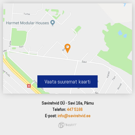
Vaata suuremat kaarti
Savirehvid OÜ - Savi 16a, Pärnu
Telefon:
447 5166
E-post:
info@savirehvid.ee