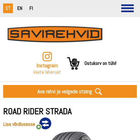
ET
EN
FI
Ostukorv on tühi!
Instagram
Vaata lähemalt
Ava rehvi ja velgede otsing
ROAD RIDER STRADA
Lisa võrdlusesse