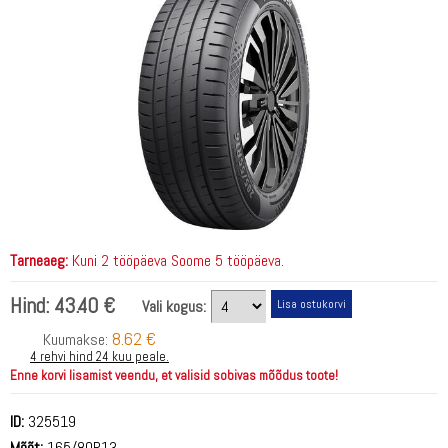
Tarneaeg:
Kuni 2 tööpäeva Soome 5 tööpäeva.
Hind:
43.40 €
Vali kogus:
8.62 €
Kuumakse:
4 rehvi hind 24 kuu peale.
Enne korvi lisamist veendu, et valisid sobivas mõõdus toote!
ID:
325519
Mõõt:
165/80R13