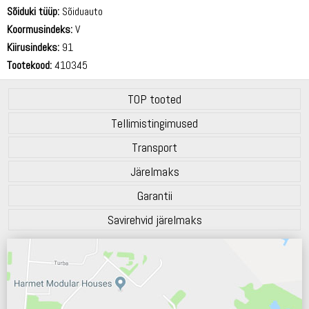
68 dB
Sõiduki tüüp:
Sõiduauto
Koormusindeks:
V
Kiirusindeks:
91
Tootekood:
410345
TOP tooted
Tellimistingimused
Transport
Järelmaks
Garantii
Savirehvid järelmaks