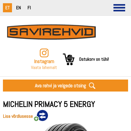
ET
EN
FI
Ostukorv on tühi!
Instagram
Vaata lähemalt
Ava rehvi ja velgede otsing
MICHELIN PRIMACY 5 ENERGY
Lisa võrdlusesse