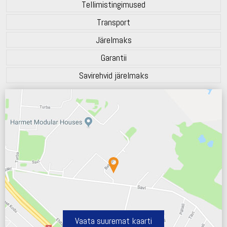
Tellimistingimused
Transport
Järelmaks
Garantii
Savirehvid järelmaks
Vaata suuremat kaarti