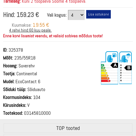
Tarneaeg:
Kuni 2 tööpäeva Soome 4 tööpäeva.
Hind:
159.23 €
Vali kogus:
19.55 €
Kuumakse:
4 rehvi hind 60 kuu peale.
Enne korvi lisamist veendu, et valisid sobivas mõõdus toote!
ID:
325378
Mõõt:
235/55R18
Hooaeg:
Suverehv
Tootja:
Continental
Mudel:
EcoContact 6
Sõiduki tüüp:
Sõiduauto
72 dB
Koormusindeks:
104
Kiirusindeks:
V
Tootekood:
03145810000
TOP tooted