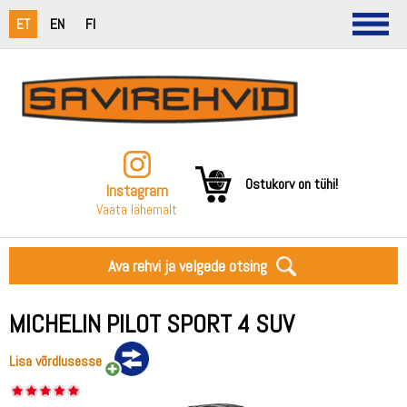
ET
EN
FI
Ostukorv on tühi!
Instagram
Vaata lähemalt
Ava rehvi ja velgede otsing
MICHELIN PILOT SPORT 4 SUV
Lisa võrdlusesse