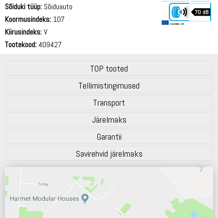
Sõiduki tüüp:
Sõiduauto
70 dB
Koormusindeks:
107
Kiirusindeks:
V
Tootekood:
409427
TOP tooted
Tellimistingimused
Transport
Järelmaks
Garantii
Savirehvid järelmaks