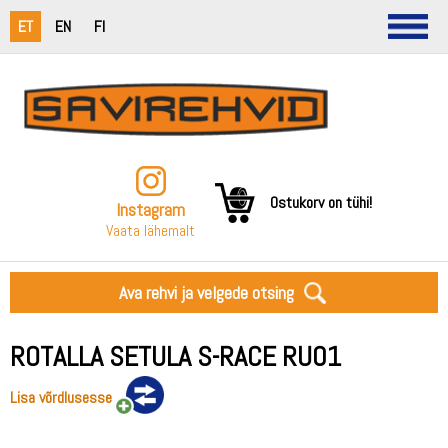
ET
EN
FI
Ostukorv on tühi!
Instagram
Vaata lähemalt
Ava rehvi ja velgede otsing
ROTALLA SETULA S-RACE RU01
Lisa võrdlusesse