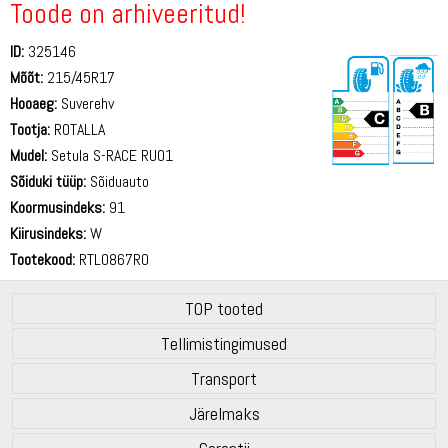
Toode on arhiveeritud!
ID:
325146
Mõõt:
215/45R17
Hooaeg:
Suverehv
Tootja:
ROTALLA
Mudel:
Setula S-RACE RU01
Sõiduki tüüp:
Sõiduauto
69 dB
Koormusindeks:
91
Kiirusindeks:
W
Tootekood:
RTL0867RO
TOP tooted
Tellimistingimused
Transport
Järelmaks