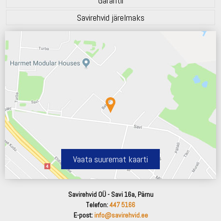
Garantii
Savirehvid järelmaks
Vaata suuremat kaarti
Savirehvid OÜ - Savi 16a, Pärnu
Telefon:
447 5166
E-post:
info@savirehvid.ee