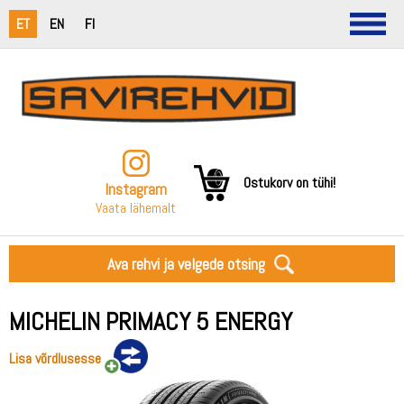
ET
EN
FI
Ostukorv on tühi!
Instagram
Vaata lähemalt
Ava rehvi ja velgede otsing
MICHELIN PRIMACY 5 ENERGY
Lisa võrdlusesse