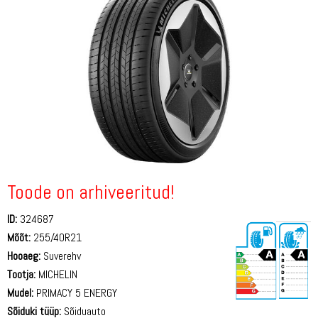
Toode on arhiveeritud!
ID:
324687
Mõõt:
255/40R21
Hooaeg:
Suverehv
Tootja:
MICHELIN
Mudel:
PRIMACY 5 ENERGY
Sõiduki tüüp:
Sõiduauto