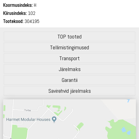
70 dB
Koormusindeks:
H
Kiirusindeks:
102
Tootekood:
304195
TOP tooted
Tellimistingimused
Transport
Järelmaks
Garantii
Savirehvid järelmaks