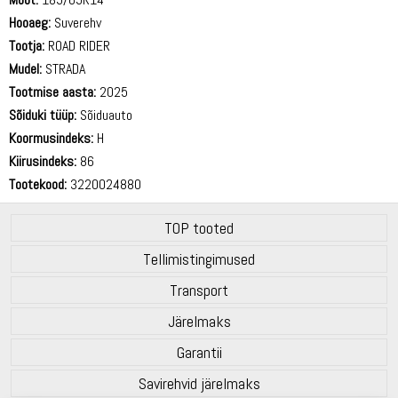
Hooaeg:
Suverehv
Tootja:
ROAD RIDER
Mudel:
STRADA
Tootmise aasta:
2025
Sõiduki tüüp:
Sõiduauto
Koormusindeks:
H
Kiirusindeks:
86
Tootekood:
3220024880
TOP tooted
Tellimistingimused
Transport
Järelmaks
Garantii
Savirehvid järelmaks