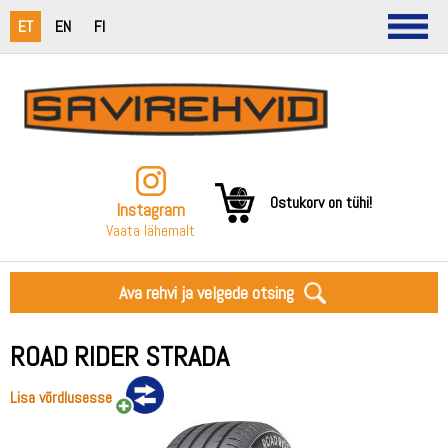
ET
EN
FI
Ostukorv on tühi!
Instagram
Vaata lähemalt
Ava rehvi ja velgede otsing
ROAD RIDER STRADA
Lisa võrdlusesse