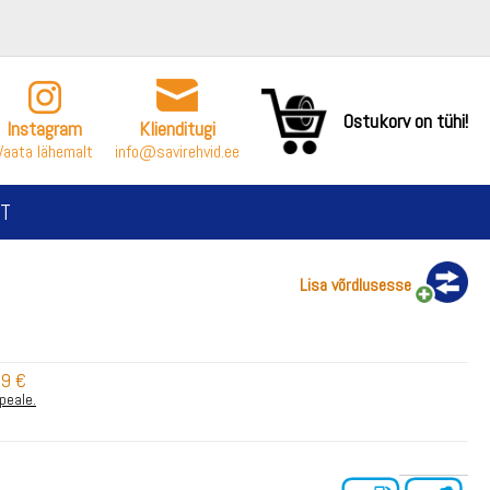
Ostukorv on tühi!
Instagram
Klienditugi
Vaata lähemalt
info@savirehvid.ee
T
Lisa võrdlusesse
39 €
 peale.