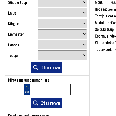
Sõiduki tüüp
Mõõt:
205/5
Hooaeg:
Suve
Laius
Tootja:
Contin
Mudel:
EcoCon
Kõrgus
Sõiduki tüüp:
Diameeter
Koormusindek
Kiirusindeks:
Hooaeg
Tootekood:
03
Tootja
Kiirotsing auto numbri järgi
Kiirotsing auto margi järgi