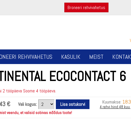
Broneeri rehvivahetus
ONEERI REHVIVAHETUS
KASULIK
MEIST
KONTAK
TINENTAL ECOCONTACT 6
i 2 tööpäeva Soome 4 tööpäeva.
18.
Kuumakse:
43 €
Vali kogus:
4 rehvi hind 48 kuu
mist veendu, et valisid sobivas mõõdus toote!