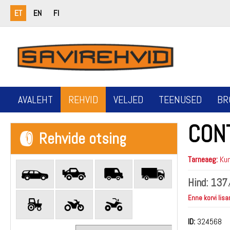
ET
EN
FI
AVALEHT
REHVID
VELJED
TEENUSED
BR
CON
Rehvide otsing
Tarneaeg:
Kun
Hind:
137.
Enne korvi lisa
ID:
324568