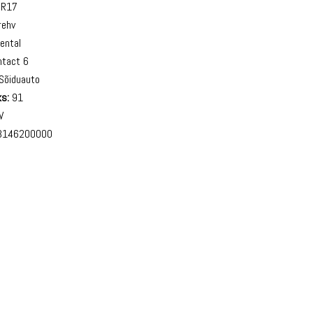
5R17
rehv
ental
tact 6
Sõiduauto
s:
91
V
146200000