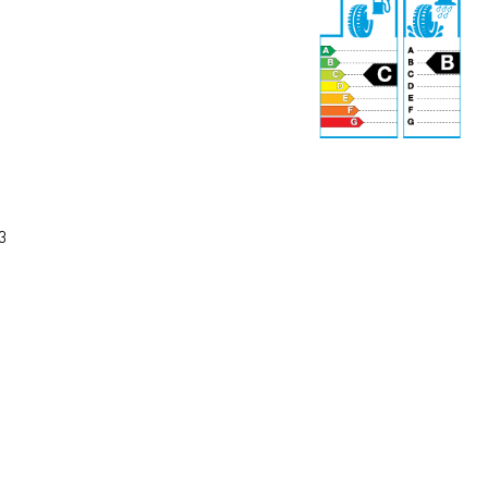
70 dB
3