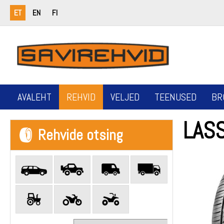
ET
EN
FI
AVALEHT
REHVID
VELJED
TEENUSED
BR
LAS
Rehvide otsing