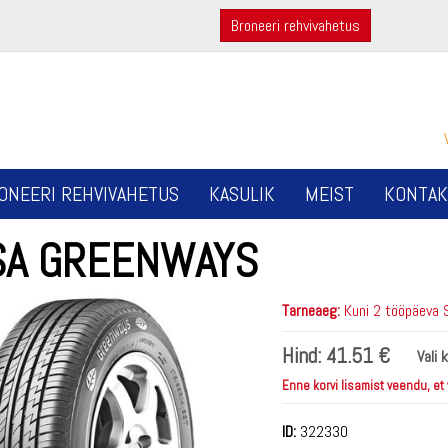
Broneeri rehvivahetus
ONEERI REHVIVAHETUS
KASULIK
MEIST
KONTAK
SA GREENWAYS
Tarneaeg:
Kuni 2 tööpäeva 
Hind:
41.51 €
Vali 
Enne korvi lisamist veendu, et
ID:
322330