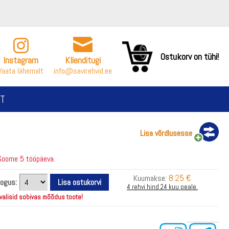
Ostukorv on tühi!
Instagram
Klienditugi
Vaata lähemalt
info@savirehvid.ee
T
Lisa võrdlusesse
Soome 5 tööpäeva.
8.25 €
Kuumakse:
kogus:
4 rehvi hind 24 kuu peale.
 valisid sobivas mõõdus toote!