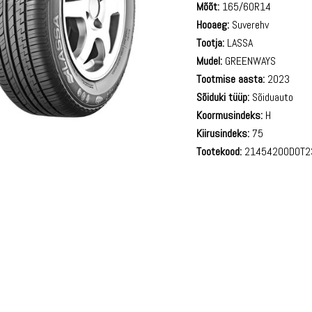
Mõõt:
165/60R14
Hooaeg:
Suverehv
Tootja:
LASSA
Mudel:
GREENWAYS
Tootmise aasta:
2023
Sõiduki tüüp:
Sõiduauto
Koormusindeks:
H
Kiirusindeks:
75
Tootekood:
21454200DOT2