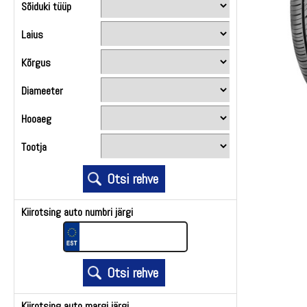
Sõiduki tüüp
Laius
Kõrgus
Diameeter
Hooaeg
Tootja
Kiirotsing auto numbri järgi
Kiirotsing auto margi järgi