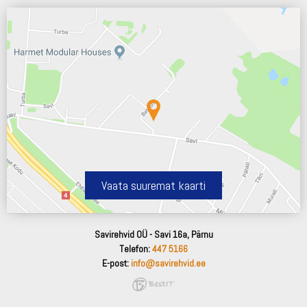
Vaata suuremat kaarti
Savirehvid OÜ - Savi 16a, Pärnu
Telefon:
447 5166
E-post:
info@savirehvid.ee