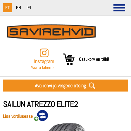
ET
EN
FI
Ostukorv on tühi!
Instagram
Vaata lähemalt
Ava rehvi ja velgede otsing
SAILUN ATREZZO ELITE2
Lisa võrdlusesse