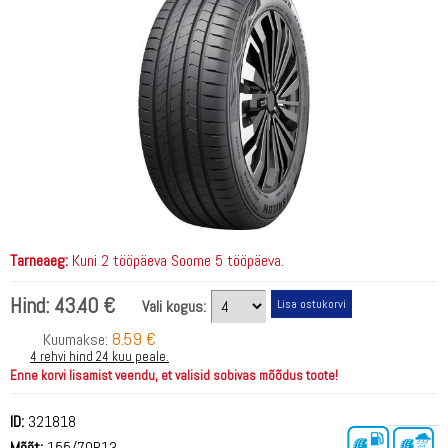
Tarneaeg:
Kuni 2 tööpäeva Soome 5 tööpäeva.
Hind:
43.40 €
Vali kogus:
8.59 €
Kuumakse:
4 rehvi hind 24 kuu peale.
Enne korvi lisamist veendu, et valisid sobivas mõõdus toote!
ID:
321818
Mõõt:
155/70R13