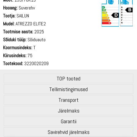
Hooaeg:
Suverehv
Tootja:
SAILUN
Mudel:
ATREZZO ELITE2
Tootmise aasta:
2025
70 dB
Sõiduki tüüp:
Sõiduauto
Koormusindeks:
T
Kiirusindeks:
75
Tootekood:
3220020209
TOP tooted
Tellimistingimused
Transport
Järelmaks
Garantii
Savirehvid järelmaks