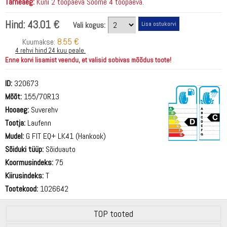
Tarneaeg:
Kuni 2 tööpäeva Soome 4 tööpäeva.
Hind:
43.01 €
Vali kogus:
8.55 €
Kuumakse:
4 rehvi hind 24 kuu peale.
Enne korvi lisamist veendu, et valisid sobivas mõõdus toote!
ID:
320673
Mõõt:
155/70R13
Hooaeg:
Suverehv
Tootja:
Laufenn
Mudel:
G FIT EQ+ LK41 (Hankook)
Sõiduki tüüp:
Sõiduauto
70 dB
Koormusindeks:
75
Kiirusindeks:
T
Tootekood:
1026642
TOP tooted