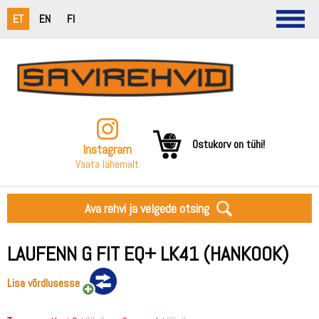
ET
EN
FI
Ostukorv on tühi!
Instagram
Vaata lähemalt
Ava rehvi ja velgede otsing
LAUFENN G FIT EQ+ LK41 (HANKOOK)
Lisa võrdlusesse