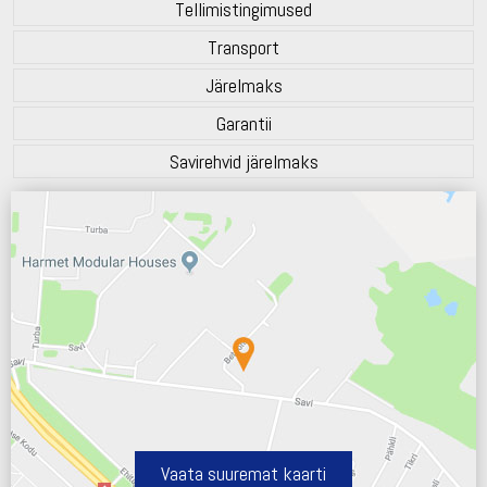
Tellimistingimused
Transport
Järelmaks
Garantii
Savirehvid järelmaks
Vaata suuremat kaarti