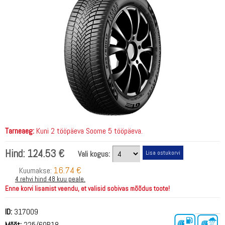
Tarneaeg:
Kuni 2 tööpäeva Soome 5 tööpäeva.
Hind:
124.53 €
Vali kogus:
16.74 €
Kuumakse:
4 rehvi hind 48 kuu peale.
Enne korvi lisamist veendu, et valisid sobivas mõõdus toote!
ID:
317009
Mõõt:
225/60R18