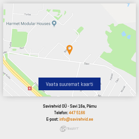
Vaata suuremat kaarti
Savirehvid OÜ - Savi 16a, Pärnu
Telefon:
447 5166
E-post:
info@savirehvid.ee