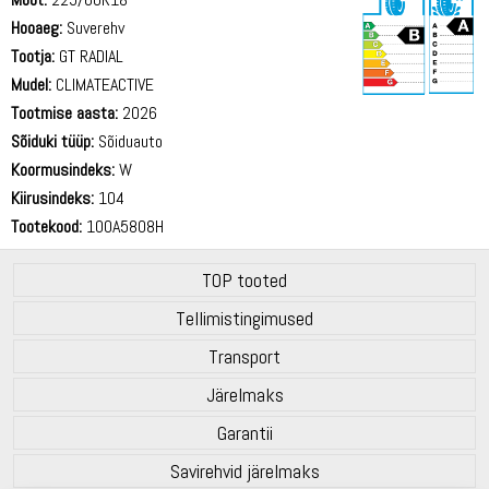
Hooaeg:
Suverehv
Tootja:
GT RADIAL
Mudel:
CLIMATEACTIVE
Tootmise aasta:
2026
70 dB
Sõiduki tüüp:
Sõiduauto
Koormusindeks:
W
Kiirusindeks:
104
Tootekood:
100A5808H
TOP tooted
Tellimistingimused
Transport
Järelmaks
Garantii
Savirehvid järelmaks