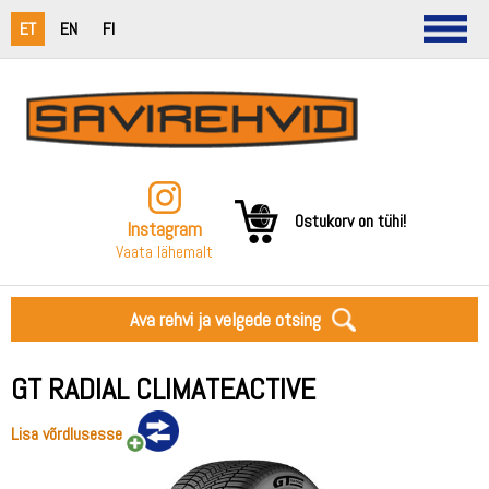
ET
EN
FI
Ostukorv on tühi!
Instagram
Vaata lähemalt
Ava rehvi ja velgede otsing
GT RADIAL CLIMATEACTIVE
Lisa võrdlusesse