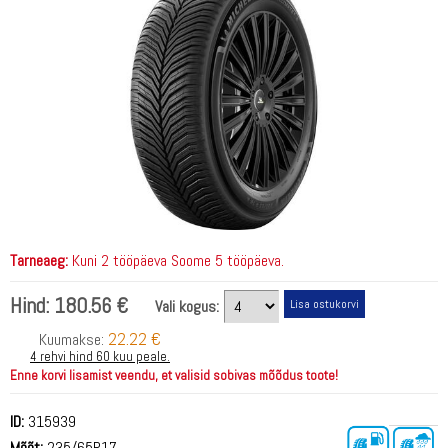
Tarneaeg:
Kuni 2 tööpäeva Soome 5 tööpäeva.
Hind:
180.56 €
Vali kogus:
22.22 €
Kuumakse:
4 rehvi hind 60 kuu peale.
Enne korvi lisamist veendu, et valisid sobivas mõõdus toote!
ID:
315939
Mõõt:
235/65R17