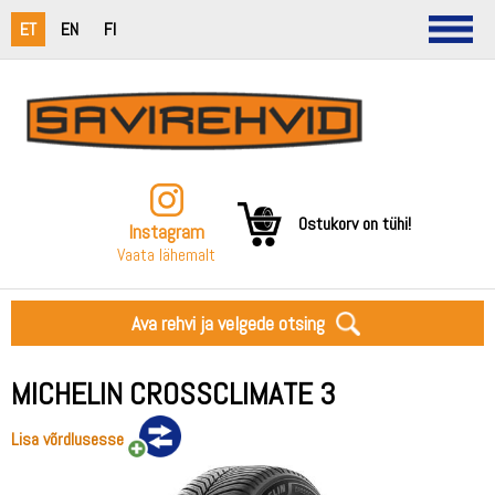
ET
EN
FI
Ostukorv on tühi!
Instagram
Vaata lähemalt
Ava rehvi ja velgede otsing
MICHELIN CROSSCLIMATE 3
Lisa võrdlusesse