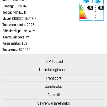
Hooaeg:
Suverehv
Tootja:
MICHELIN
Mudel:
CROSSCLIMATE 3
Tootmise aasta:
2026
72 dB
Sõiduki tüüp:
Sõiduauto
Koormusindeks:
W
Kiirusindeks:
108
Tootekood:
820070
TOP tooted
Tellimistingimused
Transport
Järelmaks
Garantii
Savirehvid järelmaks