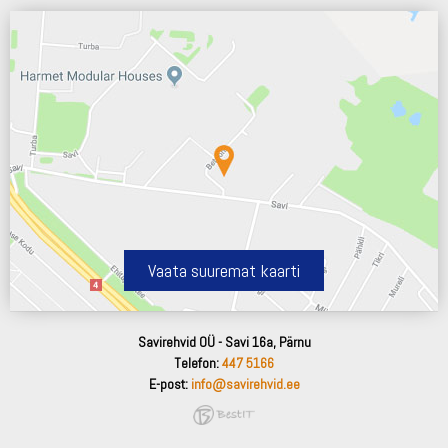
Vaata suuremat kaarti
Savirehvid OÜ - Savi 16a, Pärnu
Telefon:
447 5166
E-post:
info@savirehvid.ee