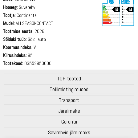
Hooaeg:
Suverehv
Tootja:
Continental
Mudel:
ALLSEASONCONTACT
Tootmise aasta:
2026
71 dB
Sõiduki tüüp:
Sõiduauto
Koormusindeks:
V
Kiirusindeks:
95
Tootekood:
03552850000
TOP tooted
Tellimistingimused
Transport
Järelmaks
Garantii
Savirehvid järelmaks