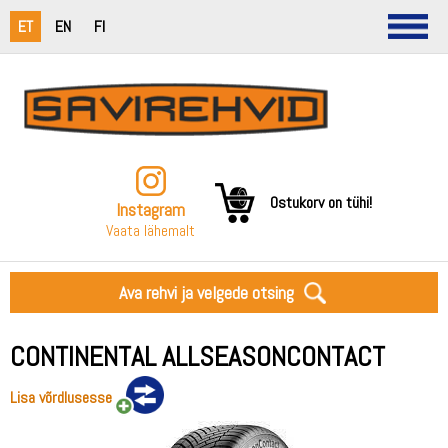
ET
EN
FI
Ostukorv on tühi!
Instagram
Vaata lähemalt
Ava rehvi ja velgede otsing
CONTINENTAL ALLSEASONCONTACT
Lisa võrdlusesse