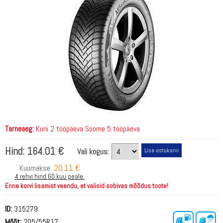
Tarneaeg:
Kuni 2 tööpäeva Soome 5 tööpäeva.
Hind:
164.01 €
Vali kogus:
20.11 €
Kuumakse:
4 rehvi hind 60 kuu peale.
Enne korvi lisamist veendu, et valisid sobivas mõõdus toote!
ID:
315279
Mõõt:
205/55R17