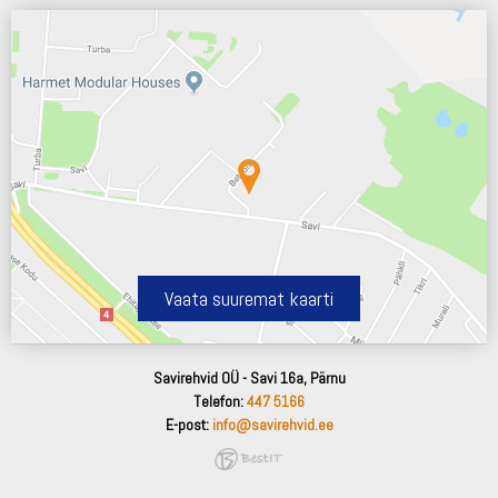
Vaata suuremat kaarti
Savirehvid OÜ - Savi 16a, Pärnu
Telefon:
447 5166
E-post:
info@savirehvid.ee