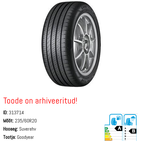
Toode on arhiveeritud!
ID:
313714
Mõõt:
235/60R20
Hooaeg:
Suverehv
Tootja:
Goodyear