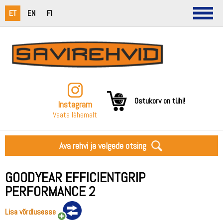
ET
EN
FI
Ostukorv on tühi!
Instagram
Vaata lähemalt
Ava rehvi ja velgede otsing
GOODYEAR EFFICIENTGRIP
PERFORMANCE 2
Lisa võrdlusesse