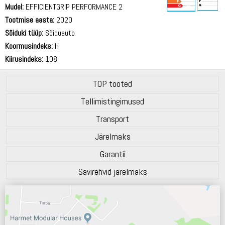
Mudel:
EFFICIENTGRIP PERFORMANCE 2
Tootmise aasta:
2020
69 dB
Sõiduki tüüp:
Sõiduauto
Koormusindeks:
H
Kiirusindeks:
108
TOP tooted
Tellimistingimused
Transport
Järelmaks
Garantii
Savirehvid järelmaks