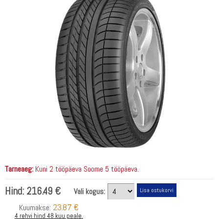
Tarneaeg:
Kuni 2 tööpäeva Soome 5 tööpäeva.
Hind:
216.49 €
Vali kogus:
23.87 €
Kuumakse:
4 rehvi hind 48 kuu peale.