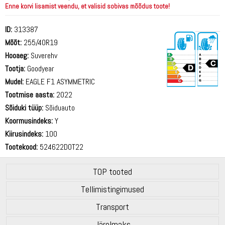
Enne korvi lisamist veendu, et valisid sobivas mõõdus toote!
ID:
313387
Mõõt:
255/40R19
Hooaeg:
Suverehv
Tootja:
Goodyear
Mudel:
EAGLE F1 ASYMMETRIC
Tootmise aasta:
2022
72 dB
Sõiduki tüüp:
Sõiduauto
Koormusindeks:
Y
Kiirusindeks:
100
Tootekood:
524622DOT22
TOP tooted
Tellimistingimused
Transport
Järelmaks