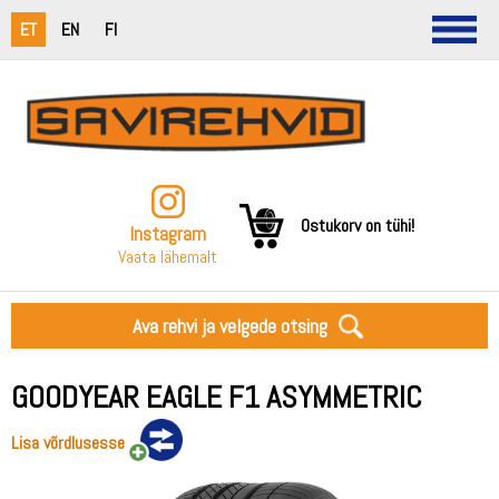
ET
EN
FI
Ostukorv on tühi!
Instagram
Vaata lähemalt
Ava rehvi ja velgede otsing
GOODYEAR EAGLE F1 ASYMMETRIC
Lisa võrdlusesse