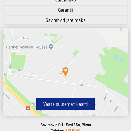
Garantii
Savirehvid järelmaks
Vaata suuremat kaarti
Savirehvid OÜ - Savi 16a, Pärnu